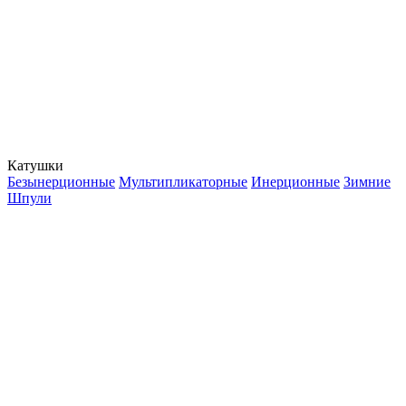
Катушки
Безынерционные
Мультипликаторные
Инерционные
Зимние
Шпули