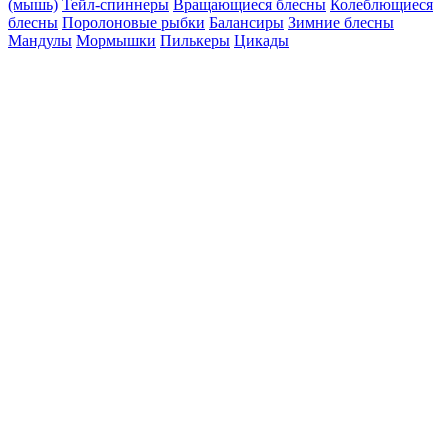
(мышь)
Тейл-спиннеры
Вращающиеся блесны
Колеблющиеся
блесны
Поролоновые рыбки
Балансиры
Зимние блесны
Мандулы
Мормышки
Пилькеры
Цикады