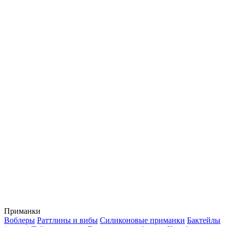
Приманки
Воблеры
Раттлины и вибы
Силиконовые приманки
Бактейлы