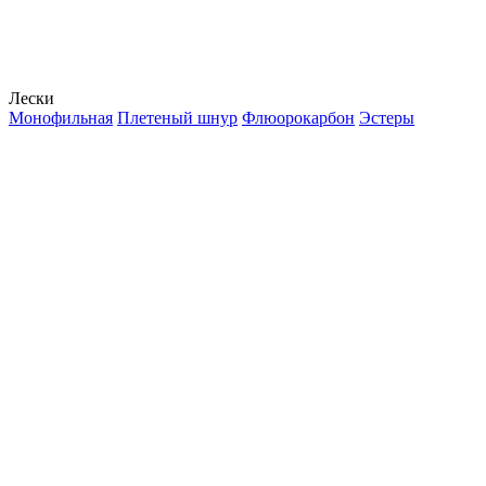
Лески
Монофильная
Плетеный шнур
Флюорокарбон
Эстеры