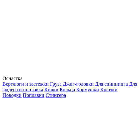
Оснастка
Вертлюги и застежки
Груза
Джиг-головки
Для спиннинга
Для
фидера и поплавка
Кивки
Кольца
Кормушки
Крючки
Поводки
Поплавки
Стингера