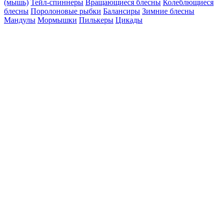
(мышь)
Тейл-спиннеры
Вращающиеся блесны
Колеблющиеся
блесны
Поролоновые рыбки
Балансиры
Зимние блесны
Мандулы
Мормышки
Пилькеры
Цикады