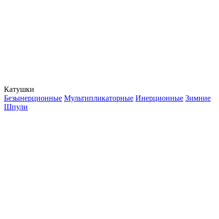
Катушки
Безынерционные
Мультипликаторные
Инерционные
Зимние
Шпули