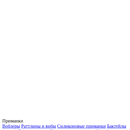
Приманки
Воблеры
Раттлины и вибы
Силиконовые приманки
Бактейлы