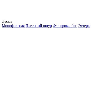
Лески
Монофильная
Плетеный шнур
Флюорокарбон
Эстеры