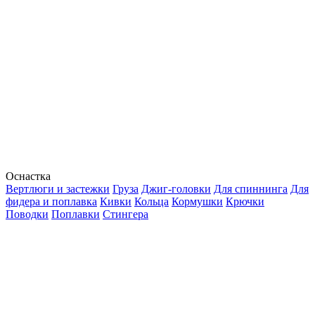
Оснастка
Вертлюги и застежки
Груза
Джиг-головки
Для спиннинга
Для
фидера и поплавка
Кивки
Кольца
Кормушки
Крючки
Поводки
Поплавки
Стингера