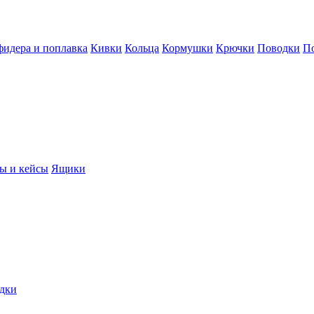
фидера и поплавка
Кивки
Кольца
Кормушки
Крючки
Поводки
П
ы и кейсы
Ящики
дки