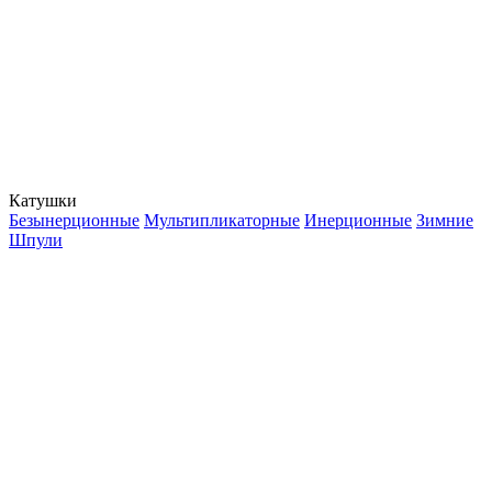
Катушки
Безынерционные
Мультипликаторные
Инерционные
Зимние
Шпули