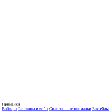
Приманки
Воблеры
Раттлины и вибы
Силиконовые приманки
Бактейлы