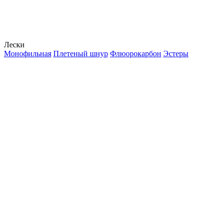
Лески
Монофильная
Плетеный шнур
Флюорокарбон
Эстеры