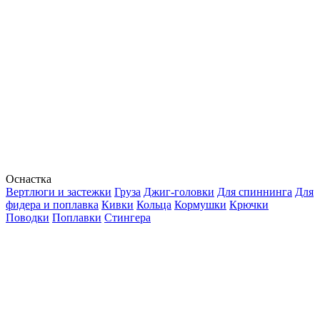
Оснастка
Вертлюги и застежки
Груза
Джиг-головки
Для спиннинга
Для
фидера и поплавка
Кивки
Кольца
Кормушки
Крючки
Поводки
Поплавки
Стингера