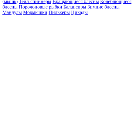
(мышь)
Тейл-спиннеры
Вращающиеся блесны
Колеблющиеся
блесны
Поролоновые рыбки
Балансиры
Зимние блесны
Мандулы
Мормышки
Пилькеры
Цикады