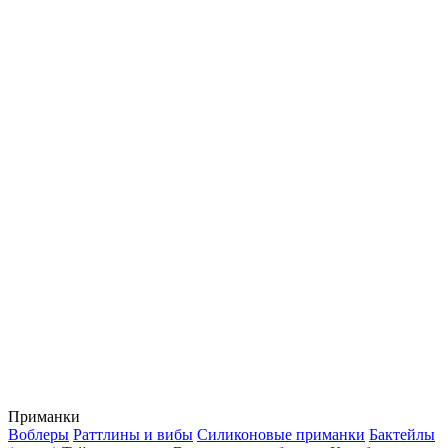
Приманки
Воблеры
Раттлины и вибы
Силиконовые приманки
Бактейлы