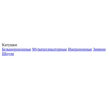
Катушки
Безынерционные
Мультипликаторные
Инерционные
Зимние
Шпули