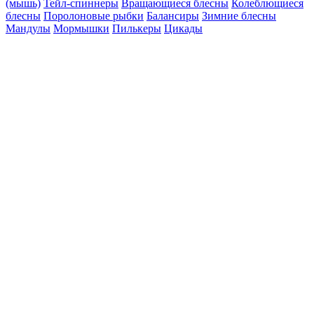
(мышь)
Тейл-спиннеры
Вращающиеся блесны
Колеблющиеся
блесны
Поролоновые рыбки
Балансиры
Зимние блесны
Мандулы
Мормышки
Пилькеры
Цикады