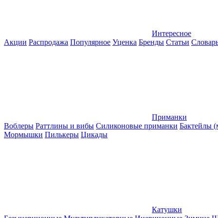
Интересное
Акции
Распродажа
Популярное
Уценка
Бренды
Статьи
Словар
Приманки
Воблеры
Раттлины и вибы
Силиконовые приманки
Бактейлы 
Мормышки
Пилькеры
Цикады
Катушки