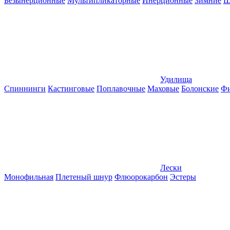
Безынерционные
Мультипликаторные
Инерционные
Зимние
Ш
Удилища
Спиннинги
Кастинговые
Поплавочные
Маховые
Болонские
Фи
Лески
Монофильная
Плетеный шнур
Флюорокарбон
Эстеры