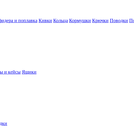
фидера и поплавка
Кивки
Кольца
Кормушки
Крючки
Поводки
П
ы и кейсы
Ящики
дки