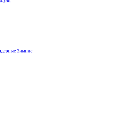
пули
дерные
Зимние