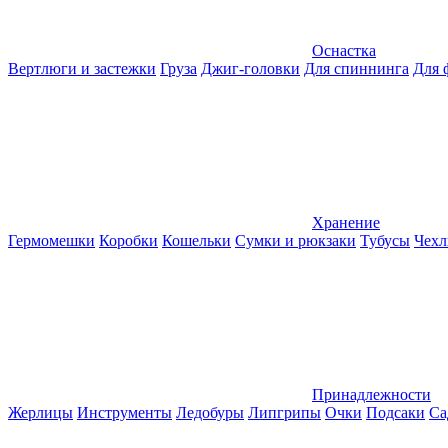
Оснастка
Вертлюги и застежки
Груза
Джиг-головки
Для спиннинга
Для 
Хранение
Гермомешки
Коробки
Кошельки
Сумки и рюкзаки
Тубусы
Чехл
Принадлежности
Жерлицы
Инструменты
Ледобуры
Липгрипы
Очки
Подсаки
Са