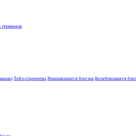
ь терминов
(мышь)
Тейл-спиннеры
Вращающиеся блесны
Колеблющиеся бле