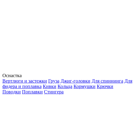
Оснастка
Вертлюги и застежки
Груза
Джиг-головки
Для спиннинга
Для
фидера и поплавка
Кивки
Кольца
Кормушки
Крючки
Поводки
Поплавки
Стингера