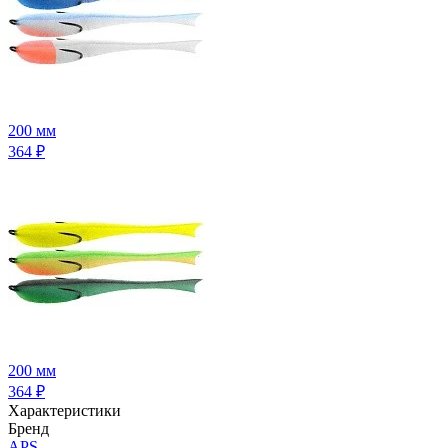
200 мм
364
₽
200 мм
364
₽
Характеристики
Бренд
APS