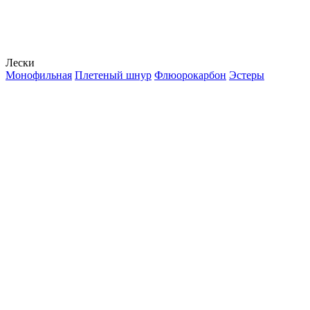
Лески
Монофильная
Плетеный шнур
Флюорокарбон
Эстеры