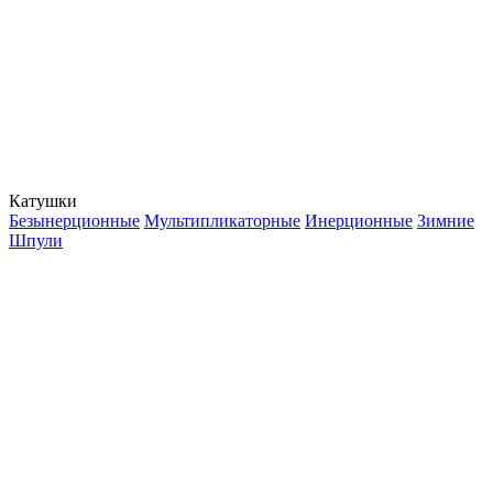
Катушки
Безынерционные
Мультипликаторные
Инерционные
Зимние
Шпули