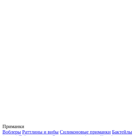
Приманки
Воблеры
Раттлины и вибы
Силиконовые приманки
Бактейлы