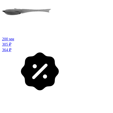
200 мм
305
₽
364
₽