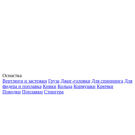
Оснастка
Вертлюги и застежки
Груза
Джиг-головки
Для спиннинга
Для
фидера и поплавка
Кивки
Кольца
Кормушки
Крючки
Поводки
Поплавки
Стингера