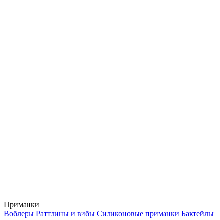
Приманки
Воблеры
Раттлины и вибы
Силиконовые приманки
Бактейлы