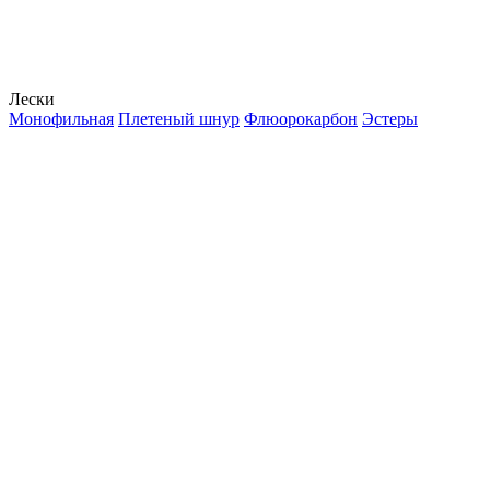
Лески
Монофильная
Плетеный шнур
Флюорокарбон
Эстеры