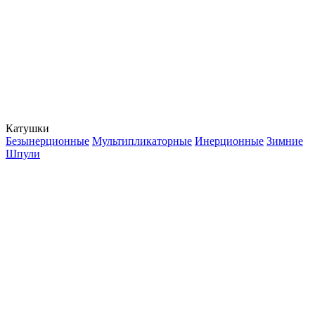
Катушки
Безынерционные
Мультипликаторные
Инерционные
Зимние
Шпули