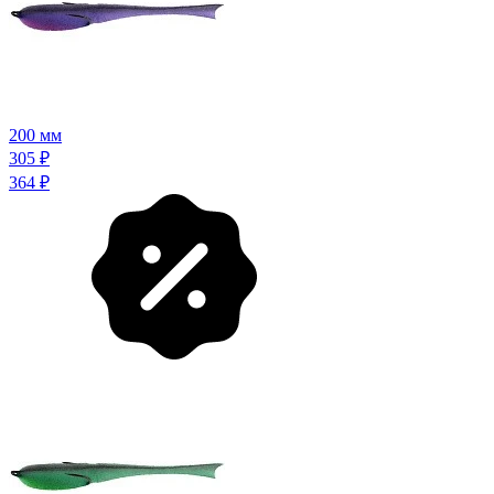
200 мм
305
₽
364
₽