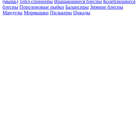
(мышь)
Тейл-спиннеры
Вращающиеся блесны
Колеблющиеся
блесны
Поролоновые рыбки
Балансиры
Зимние блесны
Мандулы
Мормышки
Пилькеры
Цикады