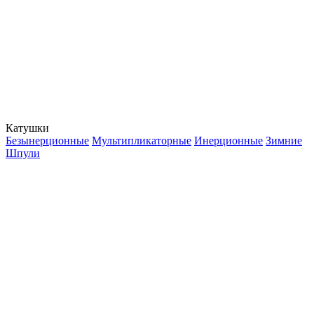
Катушки
Безынерционные
Мультипликаторные
Инерционные
Зимние
Шпули