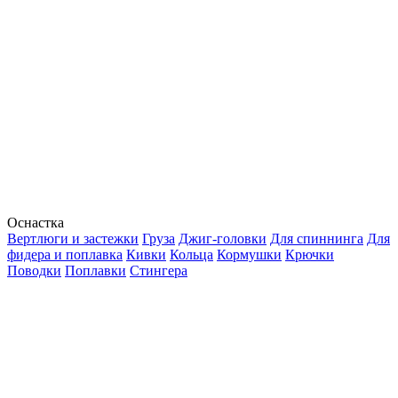
Оснастка
Вертлюги и застежки
Груза
Джиг-головки
Для спиннинга
Для
фидера и поплавка
Кивки
Кольца
Кормушки
Крючки
Поводки
Поплавки
Стингера