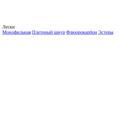
Лески
Монофильная
Плетеный шнур
Флюорокарбон
Эстеры