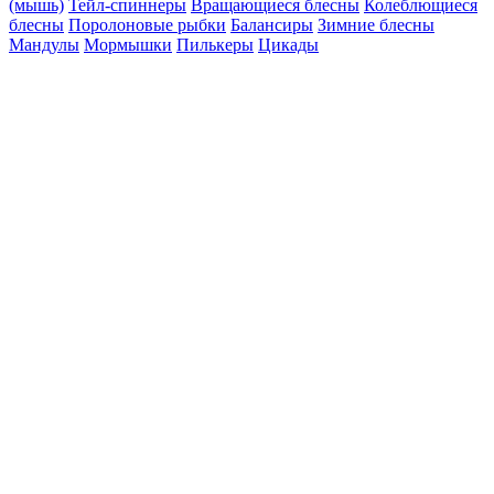
(мышь)
Тейл-спиннеры
Вращающиеся блесны
Колеблющиеся
блесны
Поролоновые рыбки
Балансиры
Зимние блесны
Мандулы
Мормышки
Пилькеры
Цикады