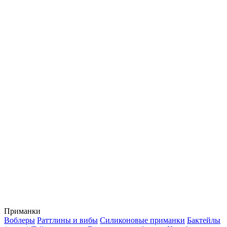
Приманки
Воблеры
Раттлины и вибы
Силиконовые приманки
Бактейлы