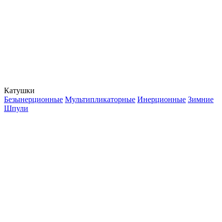
Катушки
Безынерционные
Мультипликаторные
Инерционные
Зимние
Шпули