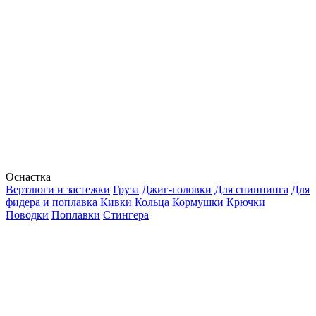
Оснастка
Вертлюги и застежки
Груза
Джиг-головки
Для спиннинга
Для
фидера и поплавка
Кивки
Кольца
Кормушки
Крючки
Поводки
Поплавки
Стингера