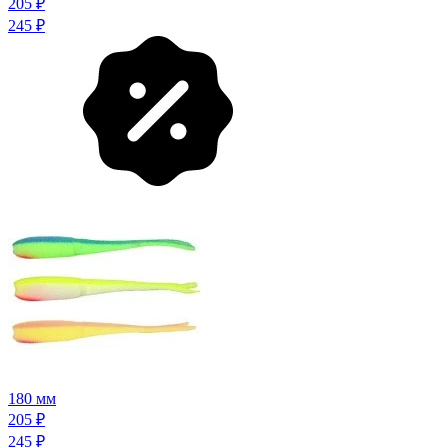
205
₽
245
₽
180 мм
205
₽
245
₽