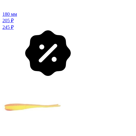
180 мм
205
₽
245
₽