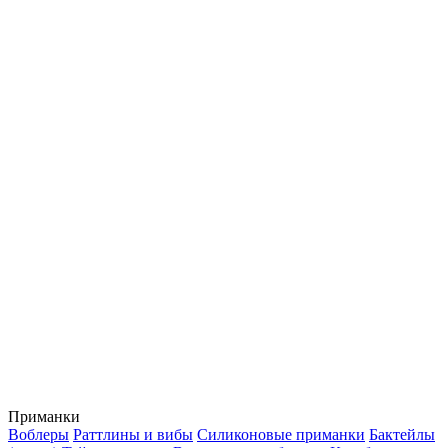
Приманки
Воблеры
Раттлины и вибы
Силиконовые приманки
Бактейлы