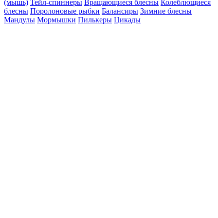
(мышь)
Тейл-спиннеры
Вращающиеся блесны
Колеблющиеся
блесны
Поролоновые рыбки
Балансиры
Зимние блесны
Мандулы
Мормышки
Пилькеры
Цикады