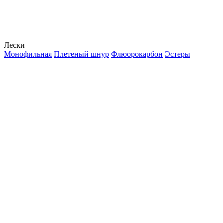
Лески
Монофильная
Плетеный шнур
Флюорокарбон
Эстеры