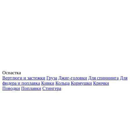
Оснастка
Вертлюги и застежки
Груза
Джиг-головки
Для спиннинга
Для
фидера и поплавка
Кивки
Кольца
Кормушки
Крючки
Поводки
Поплавки
Стингера