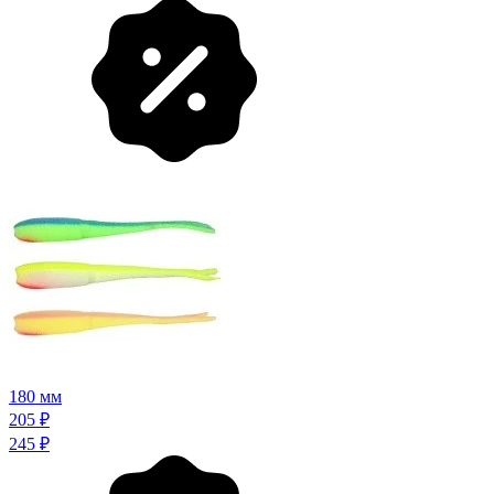
180 мм
205
₽
245
₽