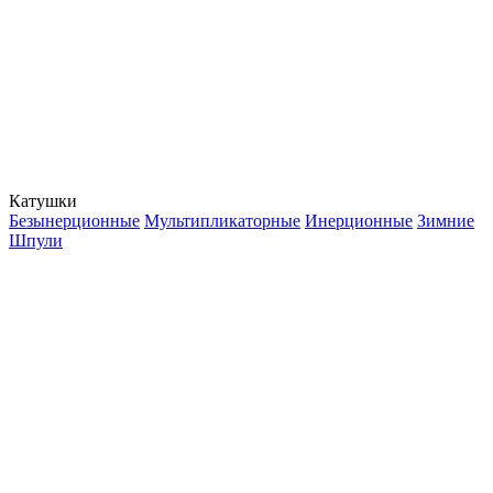
Катушки
Безынерционные
Мультипликаторные
Инерционные
Зимние
Шпули