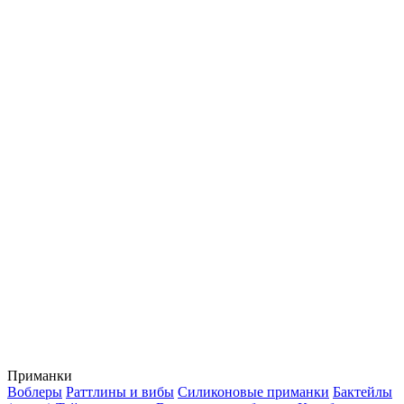
Приманки
Воблеры
Раттлины и вибы
Силиконовые приманки
Бактейлы