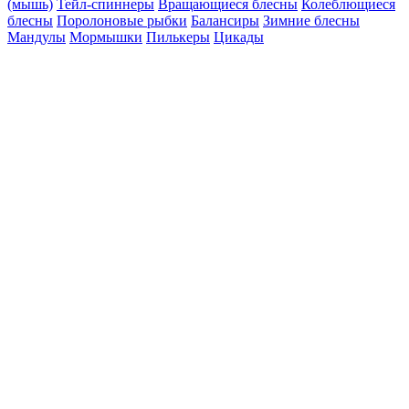
(мышь)
Тейл-спиннеры
Вращающиеся блесны
Колеблющиеся
блесны
Поролоновые рыбки
Балансиры
Зимние блесны
Мандулы
Мормышки
Пилькеры
Цикады