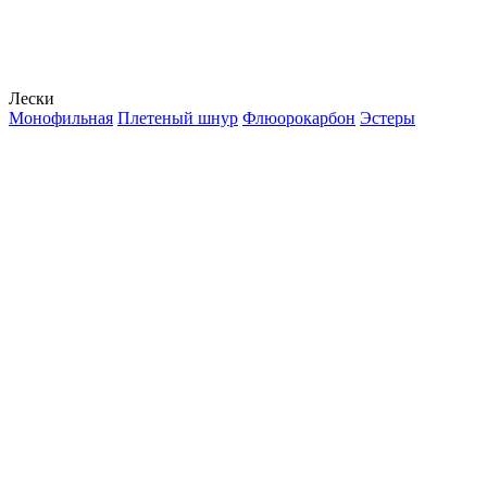
Лески
Монофильная
Плетеный шнур
Флюорокарбон
Эстеры