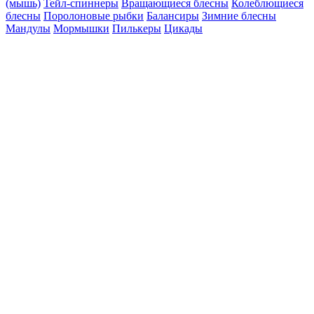
(мышь)
Тейл-спиннеры
Вращающиеся блесны
Колеблющиеся
блесны
Поролоновые рыбки
Балансиры
Зимние блесны
Мандулы
Мормышки
Пилькеры
Цикады