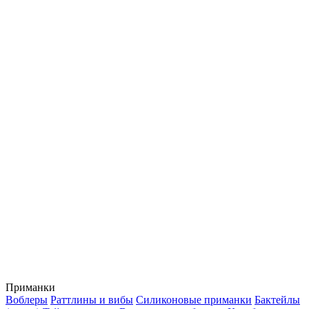
Приманки
Воблеры
Раттлины и вибы
Силиконовые приманки
Бактейлы