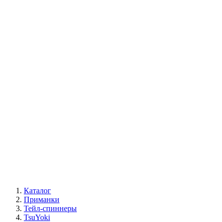
Каталог
Приманки
Тейл-спиннеры
TsuYoki