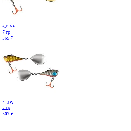
621YS
7 гр
365
₽
413W
7 гр
365
₽