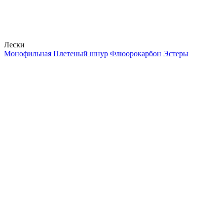
Лески
Монофильная
Плетеный шнур
Флюорокарбон
Эстеры