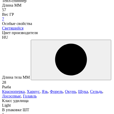
Тейл-спиннер
Длина ММ
57
Вес ГР
7
Особые свойства
Светящийся
Цвет производителя
HU
Длина тела ММ
28
Рыба
Красноперка
,
Хариус
,
Язь
,
Форель
,
Окунь
,
Щука
,
Сельдь
,
Лососевые
,
Голавль
Класс удилища
Light
В упаковке ШТ