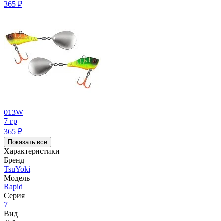
365
₽
013W
7 гр
365
₽
Показать все
Характеристики
Бренд
TsuYoki
Модель
Rapid
Серия
7
Вид