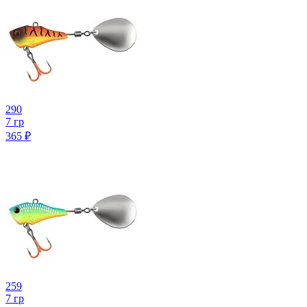
290
7 гр
365
₽
259
7 гр