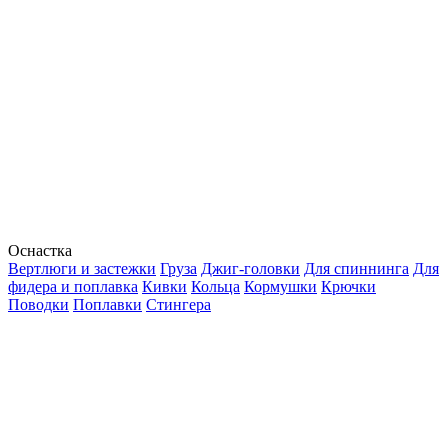
Оснастка
Вертлюги и застежки
Груза
Джиг-головки
Для спиннинга
Для
фидера и поплавка
Кивки
Кольца
Кормушки
Крючки
Поводки
Поплавки
Стингера