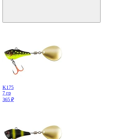
K175
7 гр
365
₽