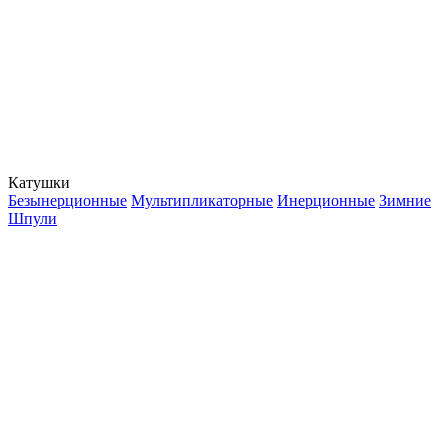
Катушки
Безынерционные
Мультипликаторные
Инерционные
Зимние
Шпули