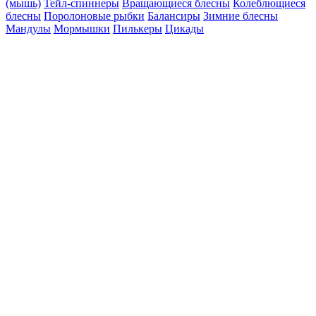
(мышь)
Тейл-спиннеры
Вращающиеся блесны
Колеблющиеся
блесны
Поролоновые рыбки
Балансиры
Зимние блесны
Мандулы
Мормышки
Пилькеры
Цикады