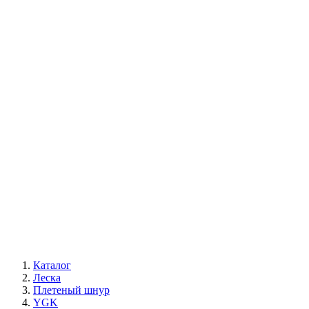
Каталог
Леска
Плетеный шнур
YGK