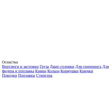
Оснастка
Вертлюги и застежки
Груза
Джиг-головки
Для спиннинга
Для
фидера и поплавка
Кивки
Кольца
Кормушки
Крючки
Поводки
Поплавки
Стингера