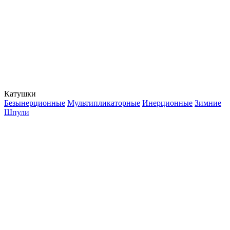
Катушки
Безынерционные
Мультипликаторные
Инерционные
Зимние
Шпули