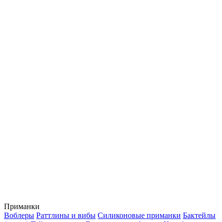
Приманки
Воблеры
Раттлины и вибы
Силиконовые приманки
Бактейлы