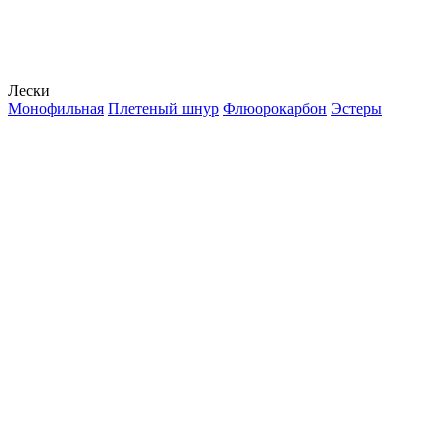
Лески
Монофильная
Плетеный шнур
Флюорокарбон
Эстеры