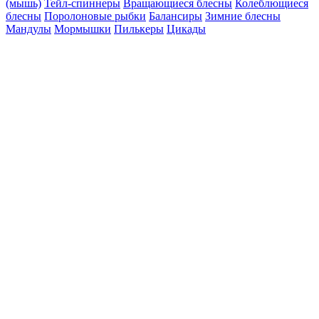
(мышь)
Тейл-спиннеры
Вращающиеся блесны
Колеблющиеся
блесны
Поролоновые рыбки
Балансиры
Зимние блесны
Мандулы
Мормышки
Пилькеры
Цикады