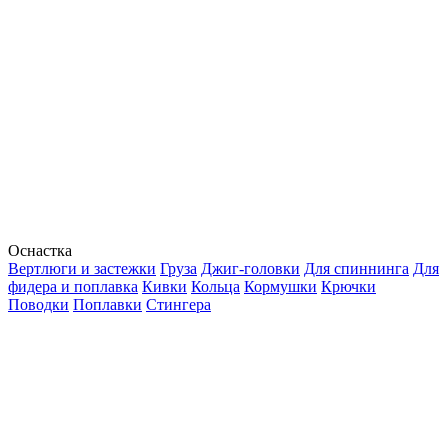
Оснастка
Вертлюги и застежки
Груза
Джиг-головки
Для спиннинга
Для
фидера и поплавка
Кивки
Кольца
Кормушки
Крючки
Поводки
Поплавки
Стингера