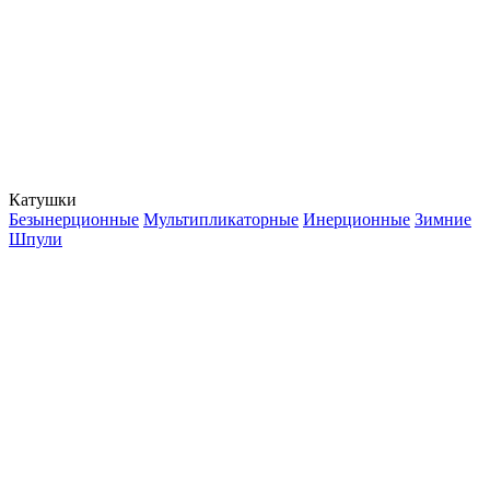
Катушки
Безынерционные
Мультипликаторные
Инерционные
Зимние
Шпули