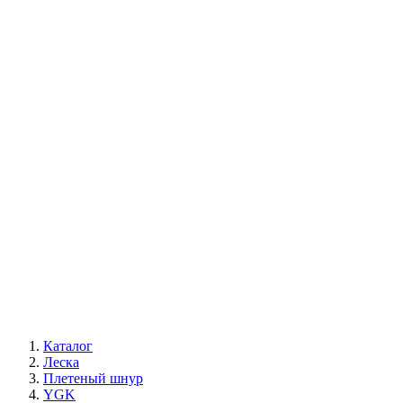
Каталог
Леска
Плетеный шнур
YGK