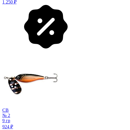
1 250
₽
CB
№ 2
9 гр
924
₽