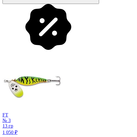
FT
№ 3
13 гр
1 050
₽