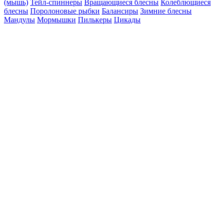
(мышь)
Тейл-спиннеры
Вращающиеся блесны
Колеблющиеся
блесны
Поролоновые рыбки
Балансиры
Зимние блесны
Мандулы
Мормышки
Пилькеры
Цикады