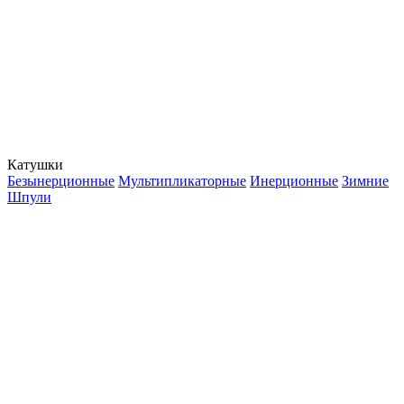
Катушки
Безынерционные
Мультипликаторные
Инерционные
Зимние
Шпули