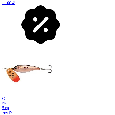
1 100
₽
C
№ 1
5 гр
789
₽