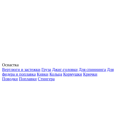
Оснастка
Вертлюги и застежки
Груза
Джиг-головки
Для спиннинга
Для
фидера и поплавка
Кивки
Кольца
Кормушки
Крючки
Поводки
Поплавки
Стингера