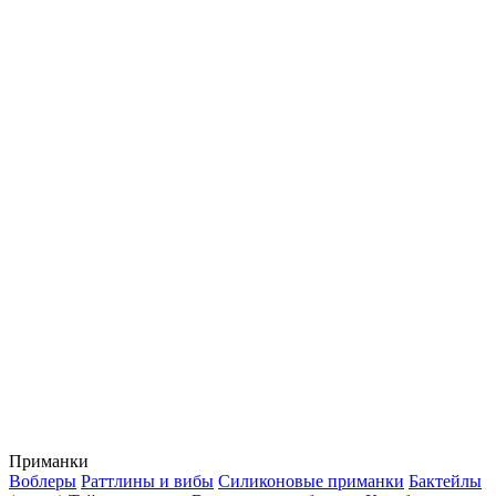
Приманки
Воблеры
Раттлины и вибы
Силиконовые приманки
Бактейлы