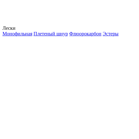
Лески
Монофильная
Плетеный шнур
Флюорокарбон
Эстеры