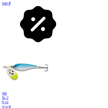
940
₽
SB
№ 2
9 гр
924
₽