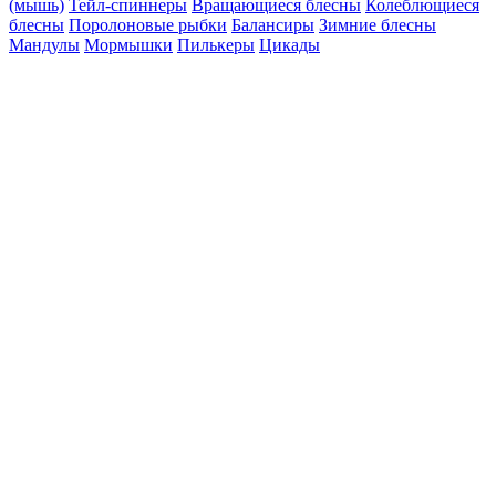
(мышь)
Тейл-спиннеры
Вращающиеся блесны
Колеблющиеся
блесны
Поролоновые рыбки
Балансиры
Зимние блесны
Мандулы
Мормышки
Пилькеры
Цикады