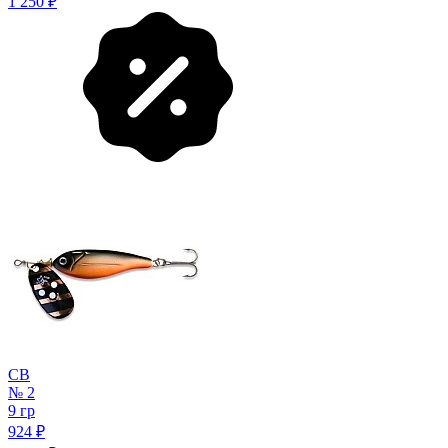
1 250
₽
CB
№ 2
9 гр
924
₽