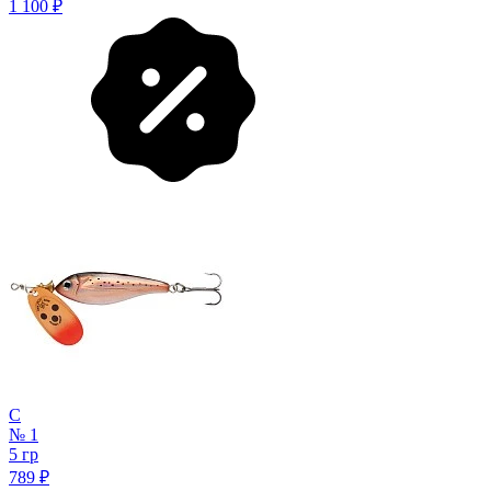
1 100
₽
C
№ 1
5 гр
789
₽