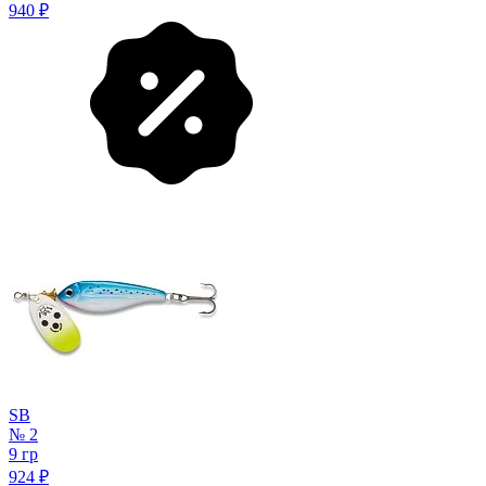
940
₽
SB
№ 2
9 гр
924
₽