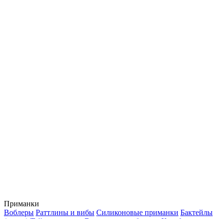
Приманки
Воблеры
Раттлины и вибы
Силиконовые приманки
Бактейлы