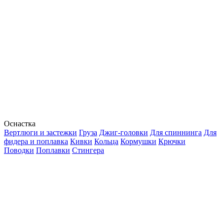
Оснастка
Вертлюги и застежки
Груза
Джиг-головки
Для спиннинга
Для
фидера и поплавка
Кивки
Кольца
Кормушки
Крючки
Поводки
Поплавки
Стингера