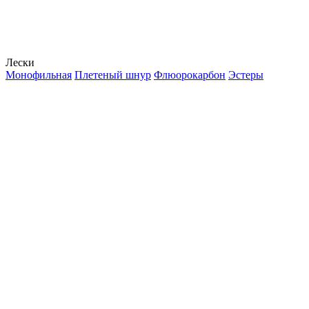
Лески
Монофильная
Плетеный шнур
Флюорокарбон
Эстеры