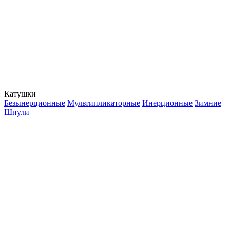
Катушки
Безынерционные
Мультипликаторные
Инерционные
Зимние
Шпули