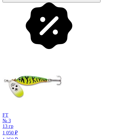
FT
№ 3
13 гр
1 050
₽