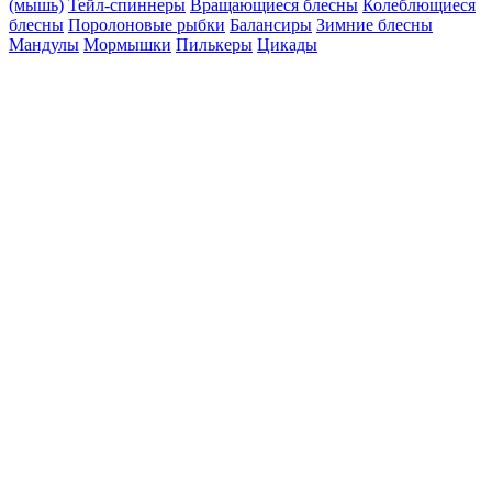
(мышь)
Тейл-спиннеры
Вращающиеся блесны
Колеблющиеся
блесны
Поролоновые рыбки
Балансиры
Зимние блесны
Мандулы
Мормышки
Пилькеры
Цикады