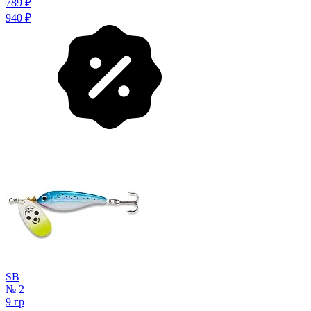
789
₽
940
₽
SB
№ 2
9 гр