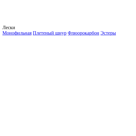
Лески
Монофильная
Плетеный шнур
Флюорокарбон
Эстеры