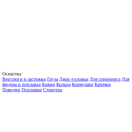
Оснастка
Вертлюги и застежки
Груза
Джиг-головки
Для спиннинга
Для
фидера и поплавка
Кивки
Кольца
Кормушки
Крючки
Поводки
Поплавки
Стингера