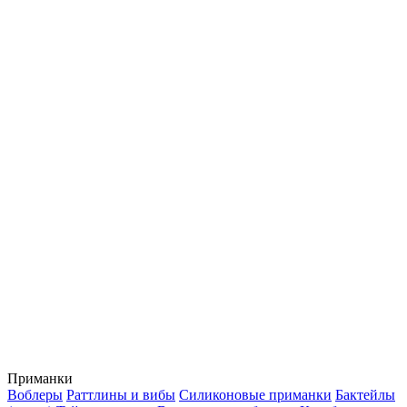
Приманки
Воблеры
Раттлины и вибы
Силиконовые приманки
Бактейлы