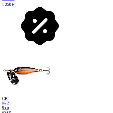
1 250
₽
CB
№ 2
9 гр
924
₽