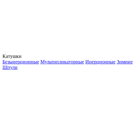
Катушки
Безынерционные
Мультипликаторные
Инерционные
Зимние
Шпули