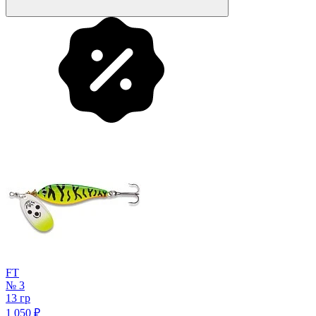
FT
№ 3
13 гр
1 050
₽