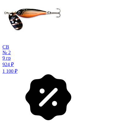
CB
№ 2
9 гр
924
₽
1 100
₽