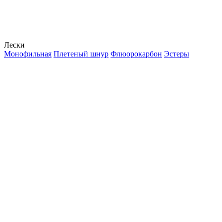
Лески
Монофильная
Плетеный шнур
Флюорокарбон
Эстеры