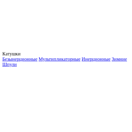
Катушки
Безынерционные
Мультипликаторные
Инерционные
Зимние
Шпули