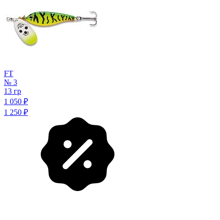
FT
№ 3
13 гр
1 050
₽
1 250
₽