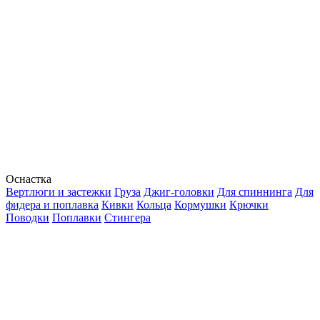
Оснастка
Вертлюги и застежки
Груза
Джиг-головки
Для спиннинга
Для
фидера и поплавка
Кивки
Кольца
Кормушки
Крючки
Поводки
Поплавки
Стингера