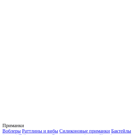
Приманки
Воблеры
Раттлины и вибы
Силиконовые приманки
Бактейлы