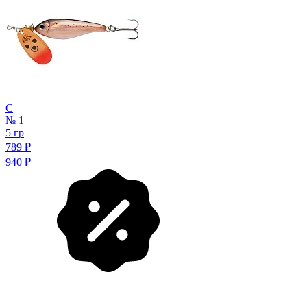
C
№ 1
5 гр
789
₽
940
₽