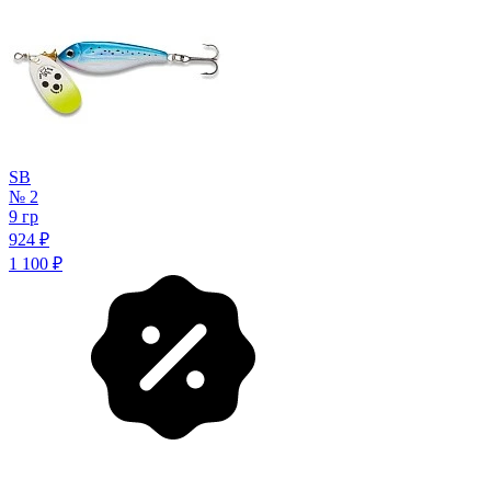
SB
№ 2
9 гр
924
₽
1 100
₽