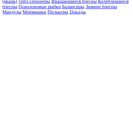
(мышь)
Тейл-спиннеры
Вращающиеся блесны
Колеблющиеся
блесны
Поролоновые рыбки
Балансиры
Зимние блесны
Мандулы
Мормышки
Пилькеры
Цикады