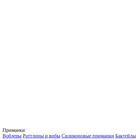
Приманки
Воблеры
Раттлины и вибы
Силиконовые приманки
Бактейлы