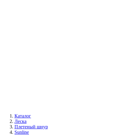
Каталог
Леска
Плетеный шнур
Sunline