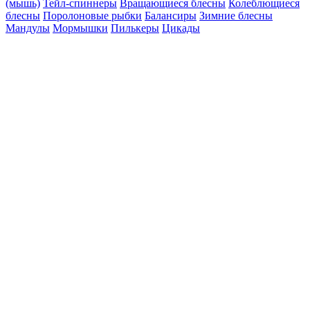
(мышь)
Тейл-спиннеры
Вращающиеся блесны
Колеблющиеся
блесны
Поролоновые рыбки
Балансиры
Зимние блесны
Мандулы
Мормышки
Пилькеры
Цикады