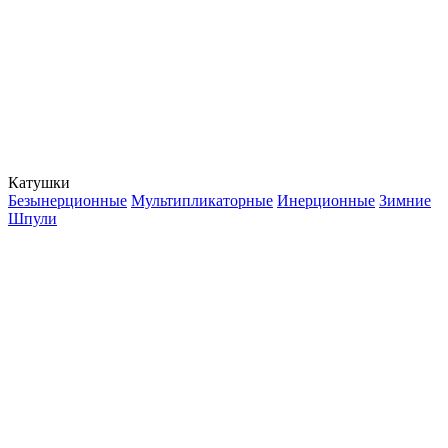
Катушки
Безынерционные
Мультипликаторные
Инерционные
Зимние
Шпули