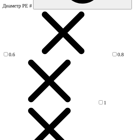
Диаметр PE #
0.6
0.8
1