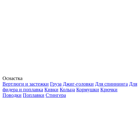
Оснастка
Вертлюги и застежки
Груза
Джиг-головки
Для спиннинга
Для
фидера и поплавка
Кивки
Кольца
Кормушки
Крючки
Поводки
Поплавки
Стингера