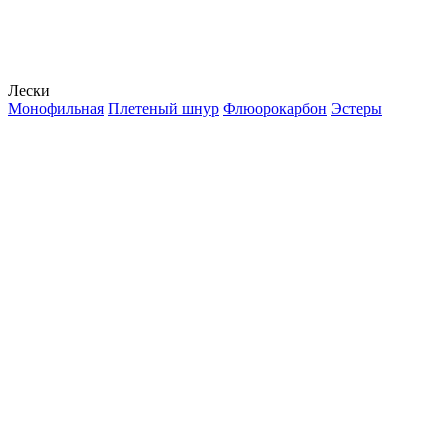
Лески
Монофильная
Плетеный шнур
Флюорокарбон
Эстеры