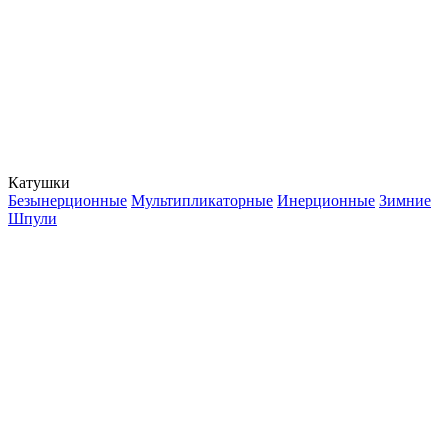
Катушки
Безынерционные
Мультипликаторные
Инерционные
Зимние
Шпули