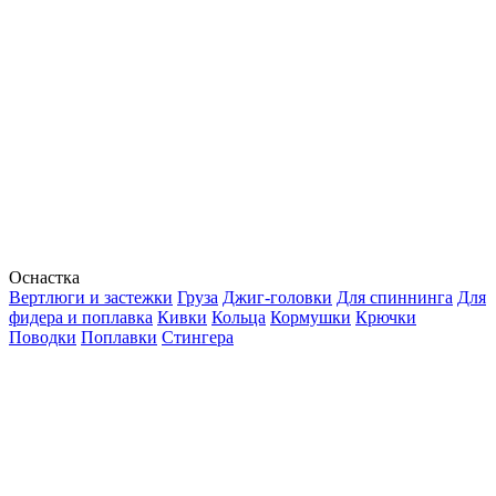
Оснастка
Вертлюги и застежки
Груза
Джиг-головки
Для спиннинга
Для
фидера и поплавка
Кивки
Кольца
Кормушки
Крючки
Поводки
Поплавки
Стингера