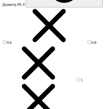
Диаметр PE #
0.6
0.8
1