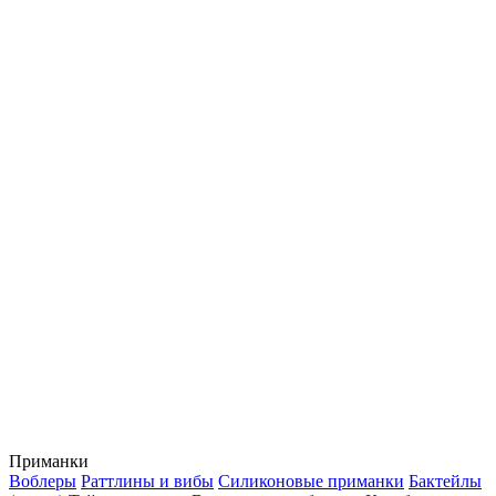
Приманки
Воблеры
Раттлины и вибы
Силиконовые приманки
Бактейлы