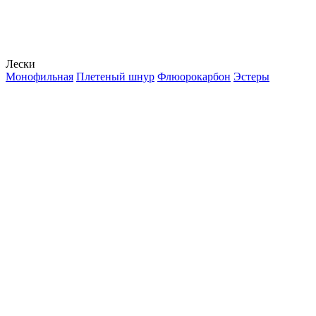
Лески
Монофильная
Плетеный шнур
Флюорокарбон
Эстеры