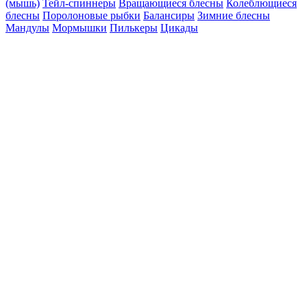
(мышь)
Тейл-спиннеры
Вращающиеся блесны
Колеблющиеся
блесны
Поролоновые рыбки
Балансиры
Зимние блесны
Мандулы
Мормышки
Пилькеры
Цикады