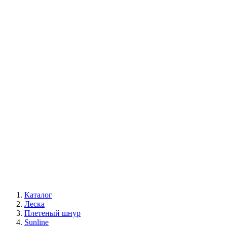
Каталог
Леска
Плетеный шнур
Sunline