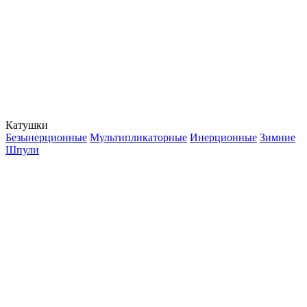
Катушки
Безынерционные
Мультипликаторные
Инерционные
Зимние
Шпули