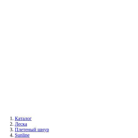
Каталог
Леска
Плетеный шнур
Sunline