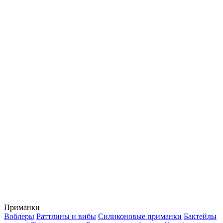
Приманки
Воблеры
Раттлины и вибы
Силиконовые приманки
Бактейлы