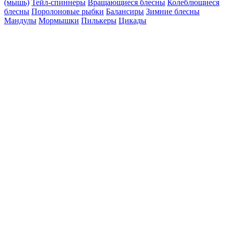
(мышь)
Тейл-спиннеры
Вращающиеся блесны
Колеблющиеся
блесны
Поролоновые рыбки
Балансиры
Зимние блесны
Мандулы
Мормышки
Пилькеры
Цикады