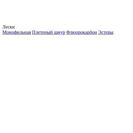
Лески
Монофильная
Плетеный шнур
Флюорокарбон
Эстеры