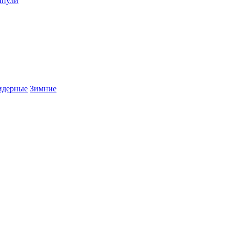
пули
дерные
Зимние