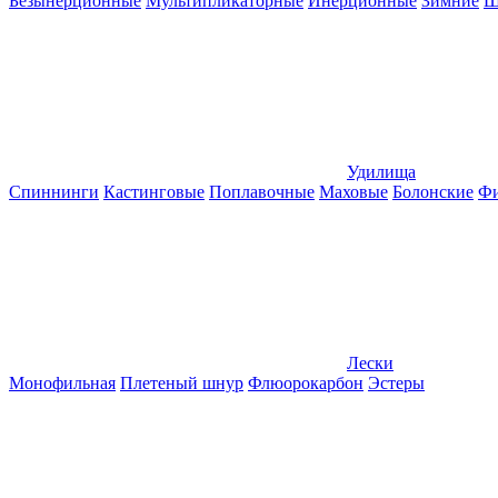
Безынерционные
Мультипликаторные
Инерционные
Зимние
Ш
Удилища
Спиннинги
Кастинговые
Поплавочные
Маховые
Болонские
Фи
Лески
Монофильная
Плетеный шнур
Флюорокарбон
Эстеры