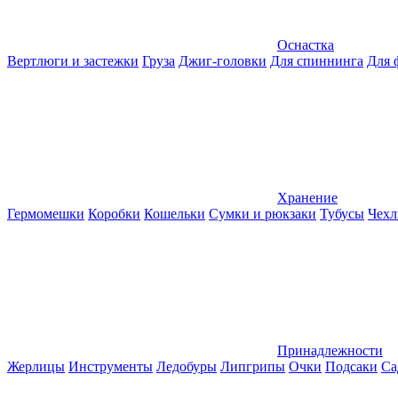
Оснастка
Вертлюги и застежки
Груза
Джиг-головки
Для спиннинга
Для 
Хранение
Гермомешки
Коробки
Кошельки
Сумки и рюкзаки
Тубусы
Чехл
Принадлежности
Жерлицы
Инструменты
Ледобуры
Липгрипы
Очки
Подсаки
Са