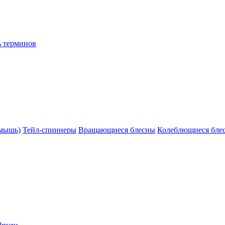
ь терминов
(мышь)
Тейл-спиннеры
Вращающиеся блесны
Колеблющиеся бле