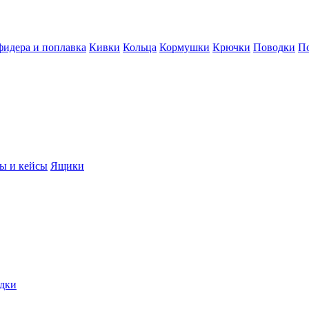
фидера и поплавка
Кивки
Кольца
Кормушки
Крючки
Поводки
П
ы и кейсы
Ящики
дки