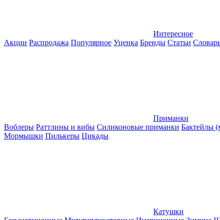
Интересное
Акции
Распродажа
Популярное
Уценка
Бренды
Статьи
Словар
Приманки
Воблеры
Раттлины и вибы
Силиконовые приманки
Бактейлы 
Мормышки
Пилькеры
Цикады
Катушки