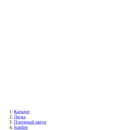
Каталог
Леска
Плетеный шнур
Sunline