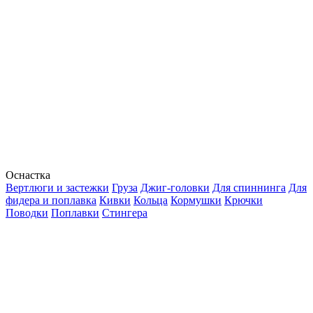
Оснастка
Вертлюги и застежки
Груза
Джиг-головки
Для спиннинга
Для
фидера и поплавка
Кивки
Кольца
Кормушки
Крючки
Поводки
Поплавки
Стингера