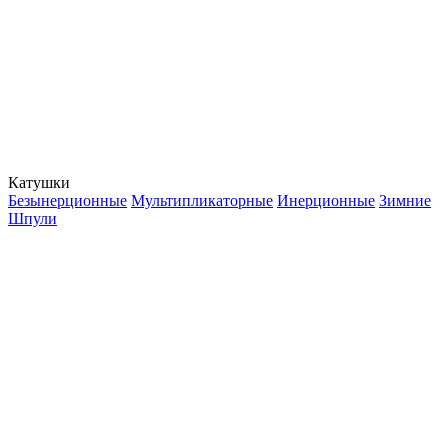
Катушки
Безынерционные
Мультипликаторные
Инерционные
Зимние
Шпули