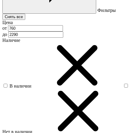
Фильтры
Снять все
Цена
от
до
Наличие
В наличии
Нет в наличии