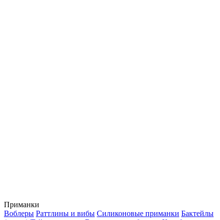
Приманки
Воблеры
Раттлины и вибы
Силиконовые приманки
Бактейлы