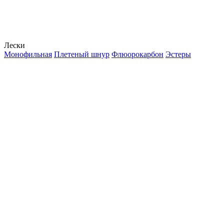
Лески
Монофильная
Плетеный шнур
Флюорокарбон
Эстеры