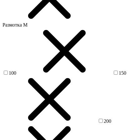
Размотка М
100
150
200