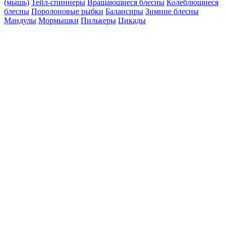
(мышь)
Тейл-спиннеры
Вращающиеся блесны
Колеблющиеся
блесны
Поролоновые рыбки
Балансиры
Зимние блесны
Мандулы
Мормышки
Пилькеры
Цикады