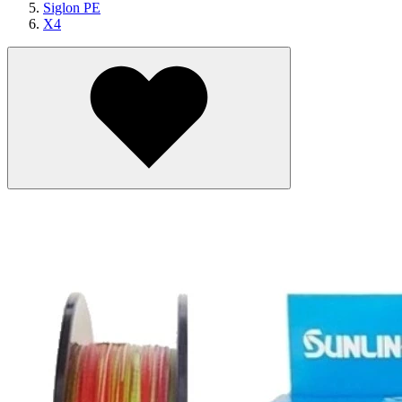
Siglon PE
X4