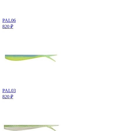
PAL06
820
₽
PAL03
820
₽