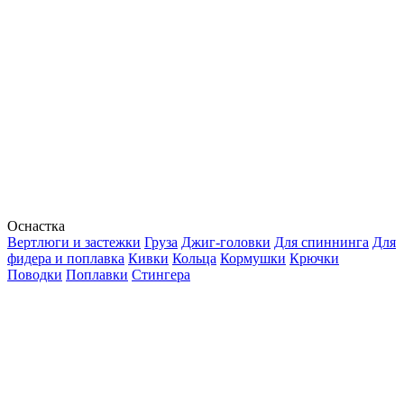
Оснастка
Вертлюги и застежки
Груза
Джиг-головки
Для спиннинга
Для
фидера и поплавка
Кивки
Кольца
Кормушки
Крючки
Поводки
Поплавки
Стингера