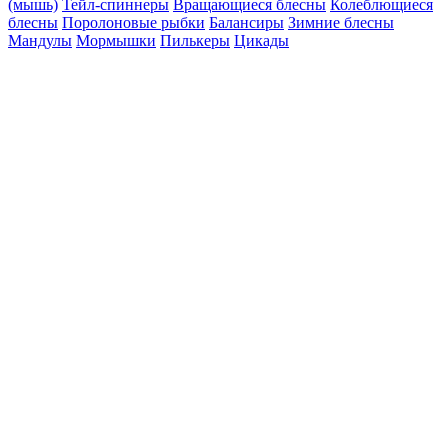
(мышь)
Тейл-спиннеры
Вращающиеся блесны
Колеблющиеся
блесны
Поролоновые рыбки
Балансиры
Зимние блесны
Мандулы
Мормышки
Пилькеры
Цикады