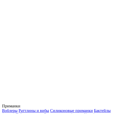
Приманки
Воблеры
Раттлины и вибы
Силиконовые приманки
Бактейлы