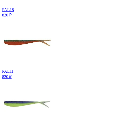
PAL18
820
₽
PAL11
820
₽