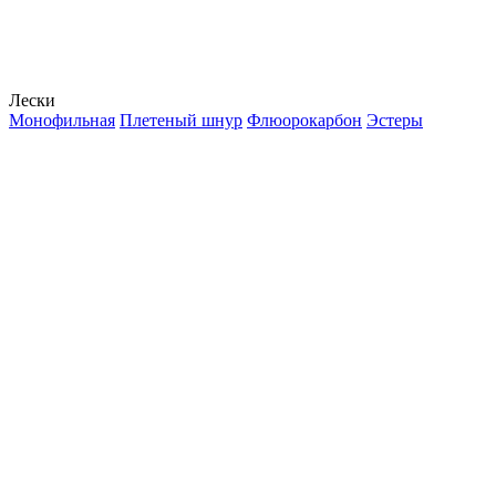
Лески
Монофильная
Плетеный шнур
Флюорокарбон
Эстеры