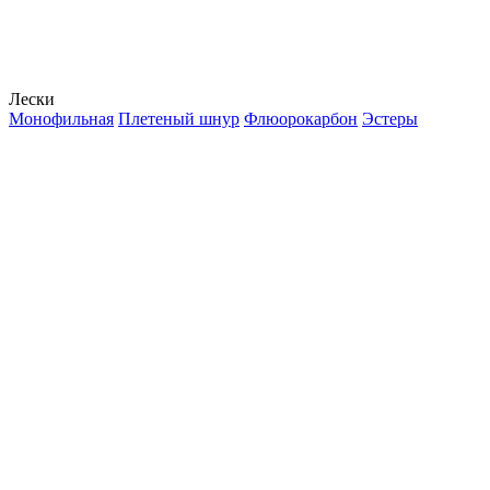
Лески
Монофильная
Плетеный шнур
Флюорокарбон
Эстеры