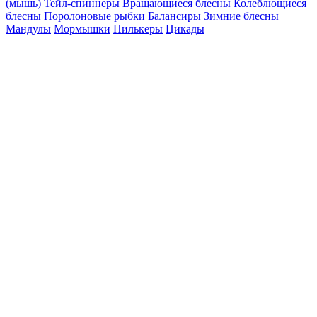
(мышь)
Тейл-спиннеры
Вращающиеся блесны
Колеблющиеся
блесны
Поролоновые рыбки
Балансиры
Зимние блесны
Мандулы
Мормышки
Пилькеры
Цикады