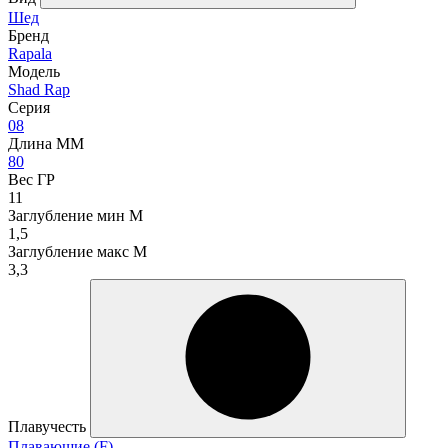
Шед
Бренд
Rapala
Модель
Shad Rap
Серия
08
Длина ММ
80
Вес ГР
11
Заглубление мин М
1,5
Заглубление макс М
3,3
Плавучесть
Плавающие (F)