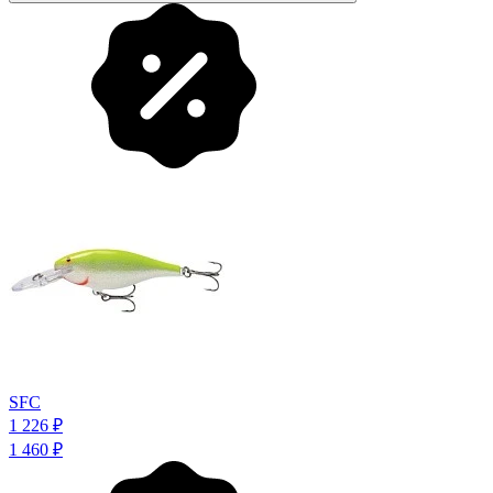
SFC
1 226
₽
1 460
₽