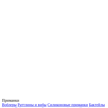
Приманки
Воблеры
Раттлины и вибы
Силиконовые приманки
Бактейлы