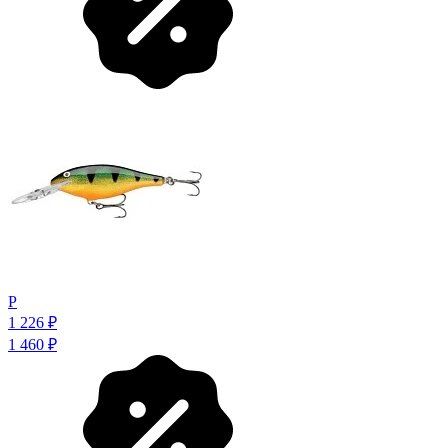
P
1 226
₽
1 460
₽