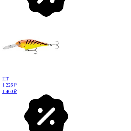
HT
1 226
₽
1 460
₽