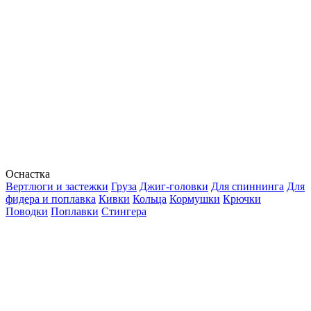
Оснастка
Вертлюги и застежки
Груза
Джиг-головки
Для спиннинга
Для
фидера и поплавка
Кивки
Кольца
Кормушки
Крючки
Поводки
Поплавки
Стингера