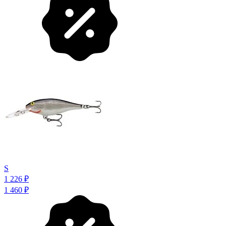
S
1 226
₽
1 460
₽