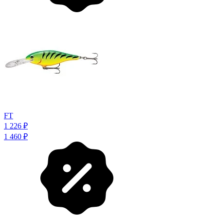
FT
1 226
₽
1 460
₽