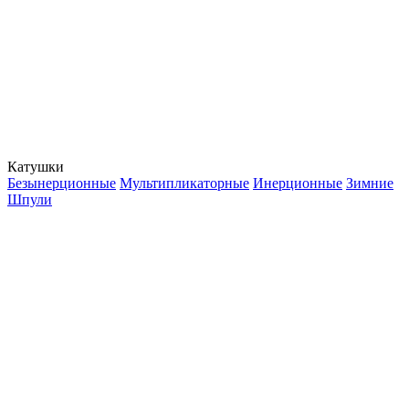
Катушки
Безынерционные
Мультипликаторные
Инерционные
Зимние
Шпули