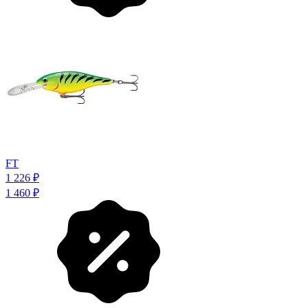
FT
1 226
₽
1 460
₽