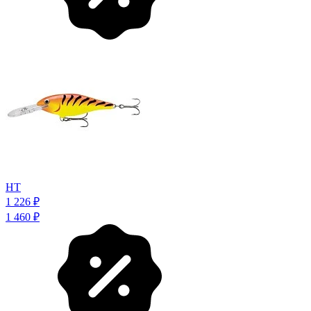
HT
1 226
₽
1 460
₽