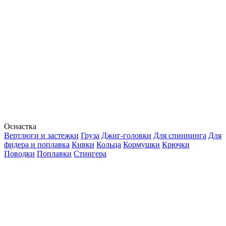
Оснастка
Вертлюги и застежки
Груза
Джиг-головки
Для спиннинга
Для
фидера и поплавка
Кивки
Кольца
Кормушки
Крючки
Поводки
Поплавки
Стингера