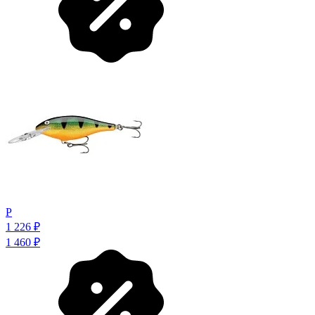
P
1 226
₽
1 460
₽