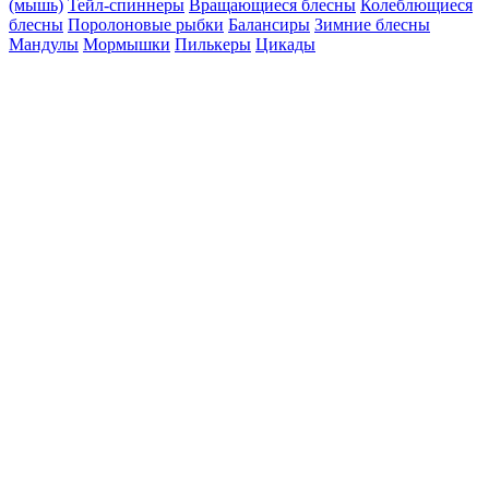
(мышь)
Тейл-спиннеры
Вращающиеся блесны
Колеблющиеся
блесны
Поролоновые рыбки
Балансиры
Зимние блесны
Мандулы
Мормышки
Пилькеры
Цикады