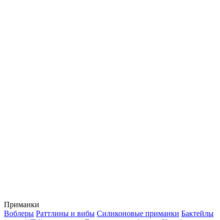
Приманки
Воблеры
Раттлины и вибы
Силиконовые приманки
Бактейлы