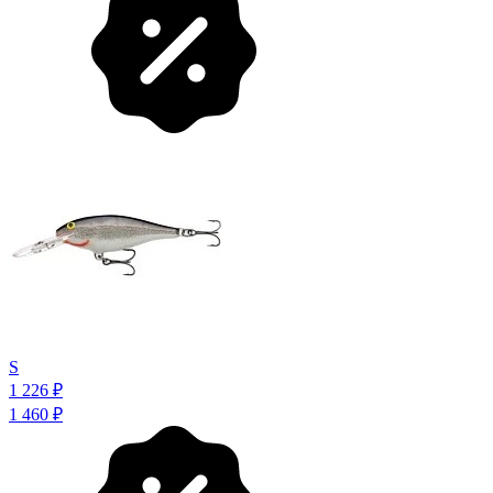
S
1 226
₽
1 460
₽