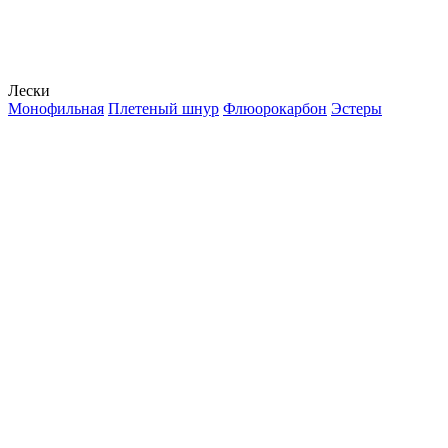
Лески
Монофильная
Плетеный шнур
Флюорокарбон
Эстеры