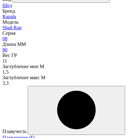
Шед
Бренд
Rapala
Модель
Shad Rap
Серия
08
Длина ММ
80
Вес ГР
11
Заглубление мин М
1,5
Заглубление макс М
3,3
Плавучесть
Плавающие (F)