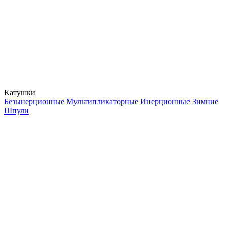
Катушки
Безынерционные
Мультипликаторные
Инерционные
Зимние
Шпули