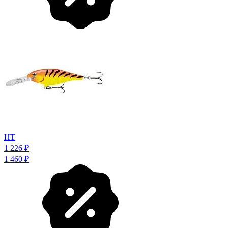
HT
1 226
₽
1 460
₽