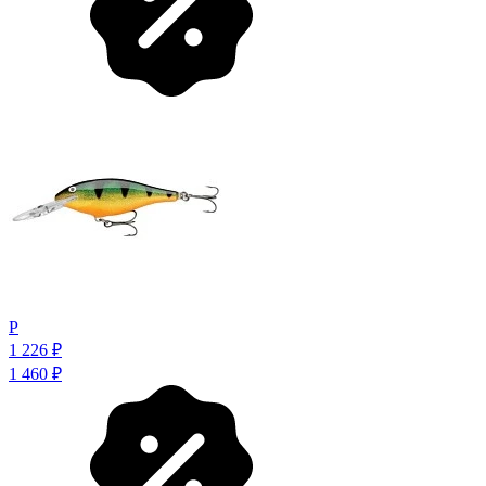
P
1 226
₽
1 460
₽