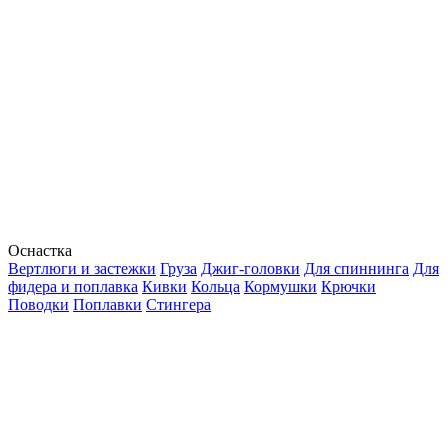
Оснастка
Вертлюги и застежки
Груза
Джиг-головки
Для спиннинга
Для
фидера и поплавка
Кивки
Кольца
Кормушки
Крючки
Поводки
Поплавки
Стингера