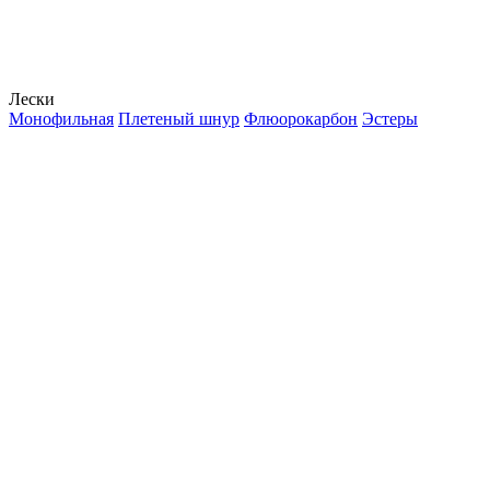
Лески
Монофильная
Плетеный шнур
Флюорокарбон
Эстеры