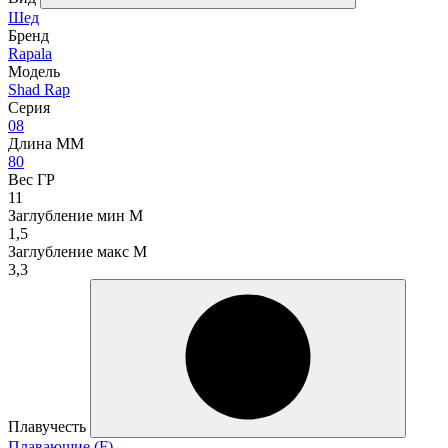
Шед
Бренд
Rapala
Модель
Shad Rap
Серия
08
Длина ММ
80
Вес ГР
11
Заглубление мин М
1,5
Заглубление макс М
3,3
Плавучесть
Плавающие (F)