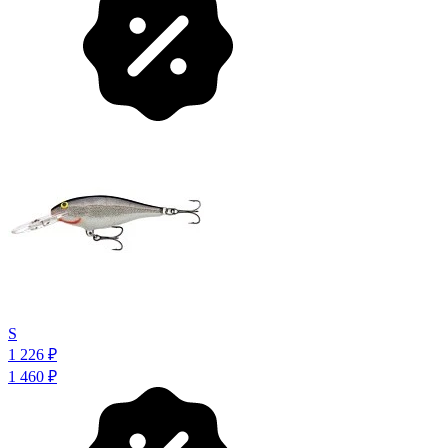
S
1 226
₽
1 460
₽