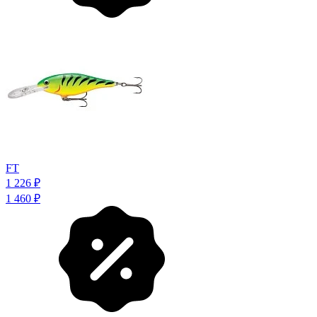
FT
1 226
₽
1 460
₽