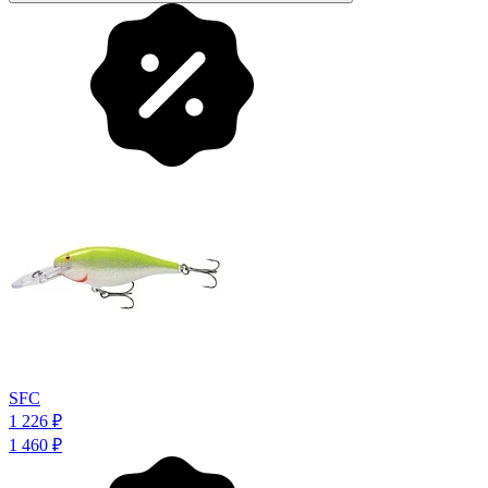
SFC
1 226
₽
1 460
₽