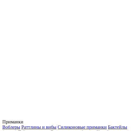
Приманки
Воблеры
Раттлины и вибы
Силиконовые приманки
Бактейлы