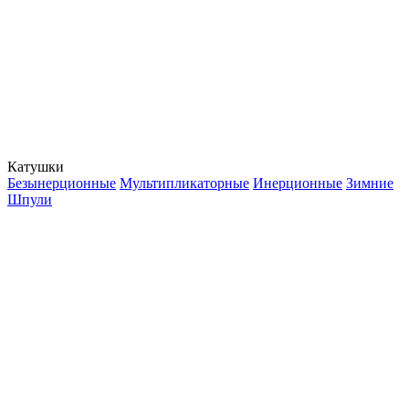
Катушки
Безынерционные
Мультипликаторные
Инерционные
Зимние
Шпули