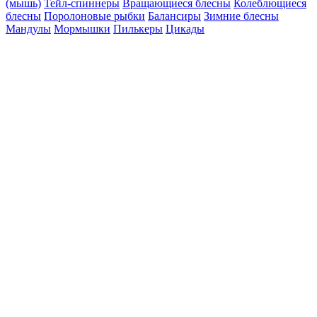
(мышь)
Тейл-спиннеры
Вращающиеся блесны
Колеблющиеся
блесны
Поролоновые рыбки
Балансиры
Зимние блесны
Мандулы
Мормышки
Пилькеры
Цикады