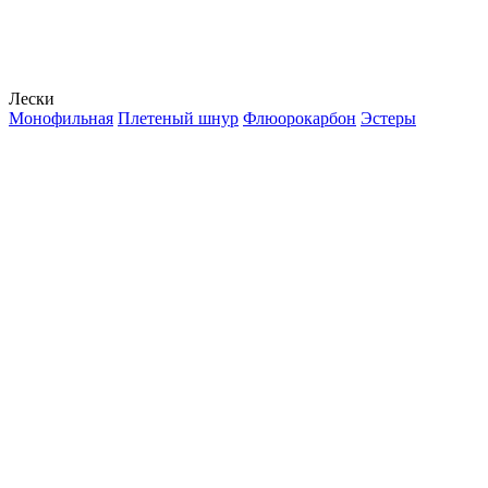
Лески
Монофильная
Плетеный шнур
Флюорокарбон
Эстеры