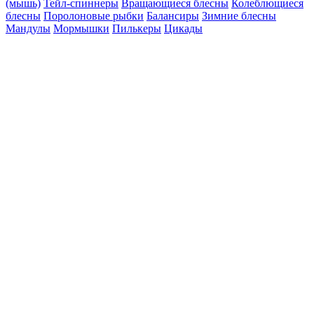
(мышь)
Тейл-спиннеры
Вращающиеся блесны
Колеблющиеся
блесны
Поролоновые рыбки
Балансиры
Зимние блесны
Мандулы
Мормышки
Пилькеры
Цикады