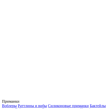
Приманки
Воблеры
Раттлины и вибы
Силиконовые приманки
Бактейлы