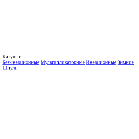
Катушки
Безынерционные
Мультипликаторные
Инерционные
Зимние
Шпули