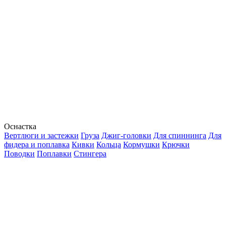
Оснастка
Вертлюги и застежки
Груза
Джиг-головки
Для спиннинга
Для
фидера и поплавка
Кивки
Кольца
Кормушки
Крючки
Поводки
Поплавки
Стингера