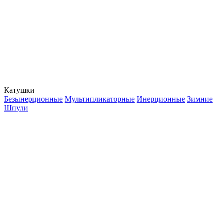
Катушки
Безынерционные
Мультипликаторные
Инерционные
Зимние
Шпули