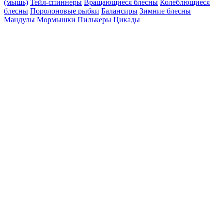
(мышь)
Тейл-спиннеры
Вращающиеся блесны
Колеблющиеся
блесны
Поролоновые рыбки
Балансиры
Зимние блесны
Мандулы
Мормышки
Пилькеры
Цикады