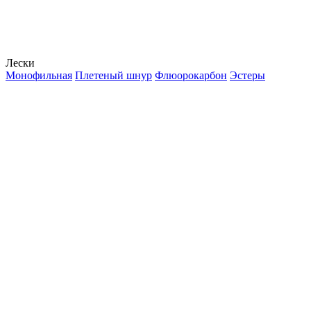
Лески
Монофильная
Плетеный шнур
Флюорокарбон
Эстеры