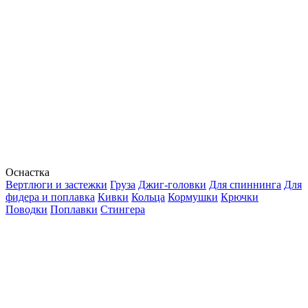
Оснастка
Вертлюги и застежки
Груза
Джиг-головки
Для спиннинга
Для
фидера и поплавка
Кивки
Кольца
Кормушки
Крючки
Поводки
Поплавки
Стингера