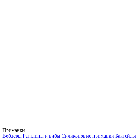
Приманки
Воблеры
Раттлины и вибы
Силиконовые приманки
Бактейлы