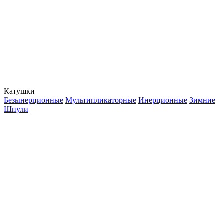
Катушки
Безынерционные
Мультипликаторные
Инерционные
Зимние
Шпули