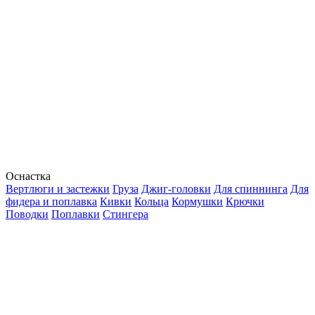
Оснастка
Вертлюги и застежки
Груза
Джиг-головки
Для спиннинга
Для
фидера и поплавка
Кивки
Кольца
Кормушки
Крючки
Поводки
Поплавки
Стингера