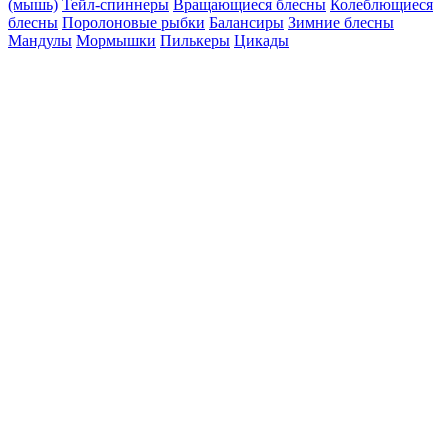
(мышь)
Тейл-спиннеры
Вращающиеся блесны
Колеблющиеся
блесны
Поролоновые рыбки
Балансиры
Зимние блесны
Мандулы
Мормышки
Пилькеры
Цикады