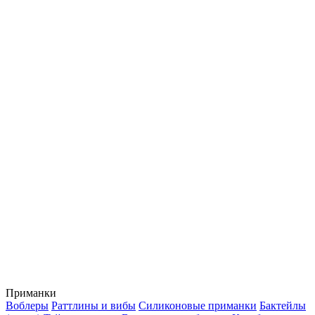
Приманки
Воблеры
Раттлины и вибы
Силиконовые приманки
Бактейлы