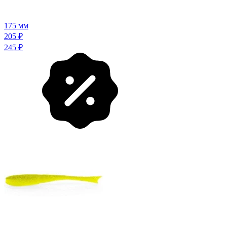
175 мм
205
₽
245
₽