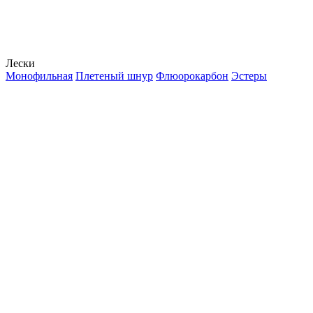
Лески
Монофильная
Плетеный шнур
Флюорокарбон
Эстеры