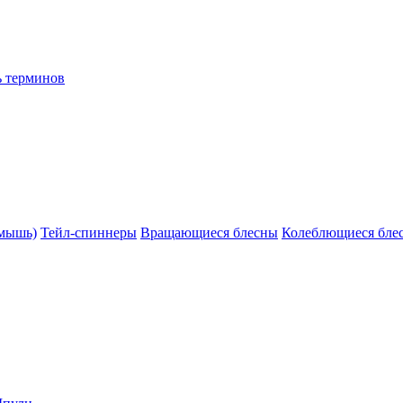
ь терминов
(мышь)
Тейл-спиннеры
Вращающиеся блесны
Колеблющиеся бле