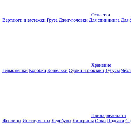
Оснастка
Вертлюги и застежки
Груза
Джиг-головки
Для спиннинга
Для 
Хранение
Гермомешки
Коробки
Кошельки
Сумки и рюкзаки
Тубусы
Чехл
Принадлежности
Жерлицы
Инструменты
Ледобуры
Липгрипы
Очки
Подсаки
Са