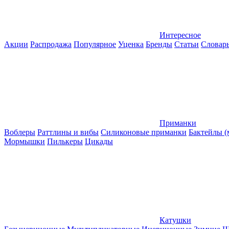
Интересное
Акции
Распродажа
Популярное
Уценка
Бренды
Статьи
Словар
Приманки
Воблеры
Раттлины и вибы
Силиконовые приманки
Бактейлы 
Мормышки
Пилькеры
Цикады
Катушки