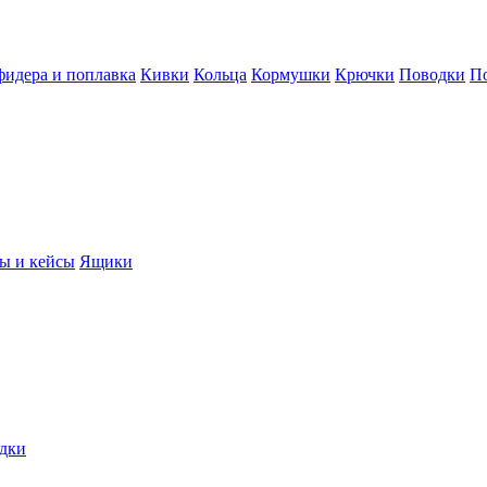
фидера и поплавка
Кивки
Кольца
Кормушки
Крючки
Поводки
П
ы и кейсы
Ящики
дки