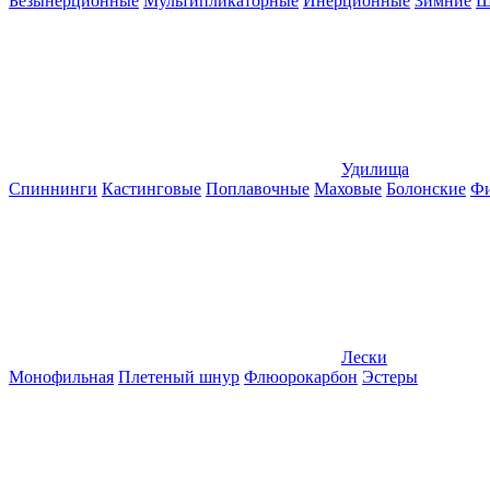
Безынерционные
Мультипликаторные
Инерционные
Зимние
Ш
Удилища
Спиннинги
Кастинговые
Поплавочные
Маховые
Болонские
Фи
Лески
Монофильная
Плетеный шнур
Флюорокарбон
Эстеры