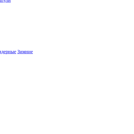
пули
дерные
Зимние