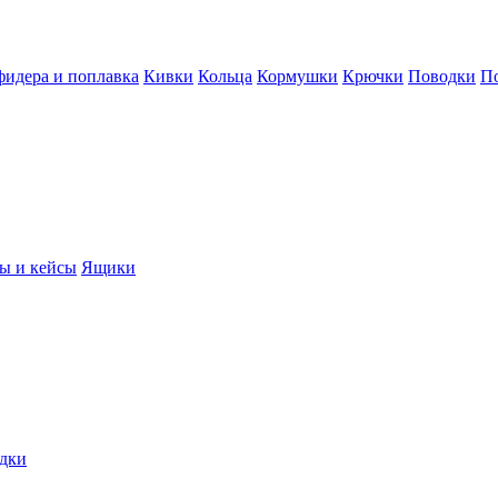
фидера и поплавка
Кивки
Кольца
Кормушки
Крючки
Поводки
П
ы и кейсы
Ящики
дки