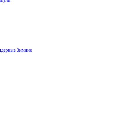
пули
дерные
Зимние