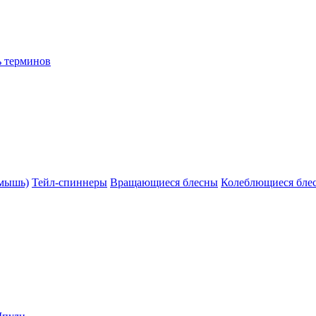
ь терминов
(мышь)
Тейл-спиннеры
Вращающиеся блесны
Колеблющиеся бле