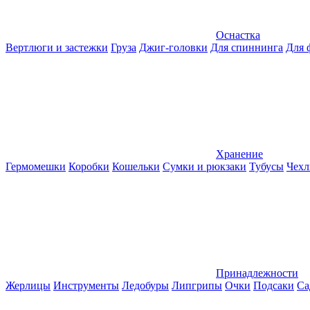
Оснастка
Вертлюги и застежки
Груза
Джиг-головки
Для спиннинга
Для 
Хранение
Гермомешки
Коробки
Кошельки
Сумки и рюкзаки
Тубусы
Чехл
Принадлежности
Жерлицы
Инструменты
Ледобуры
Липгрипы
Очки
Подсаки
Са