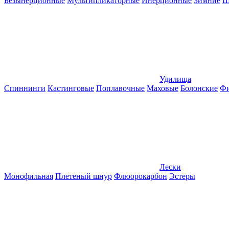
Безынерционные
Мультипликаторные
Инерционные
Зимние
Ш
Удилища
Спиннинги
Кастинговые
Поплавочные
Маховые
Болонские
Фи
Лески
Монофильная
Плетеный шнур
Флюорокарбон
Эстеры