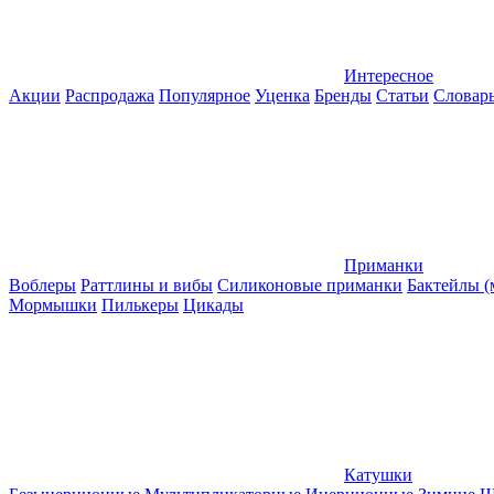
Интересное
Акции
Распродажа
Популярное
Уценка
Бренды
Статьи
Словар
Приманки
Воблеры
Раттлины и вибы
Силиконовые приманки
Бактейлы 
Мормышки
Пилькеры
Цикады
Катушки