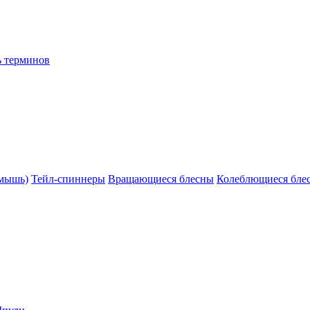
ь терминов
(мышь)
Тейл-спиннеры
Вращающиеся блесны
Колеблющиеся бле