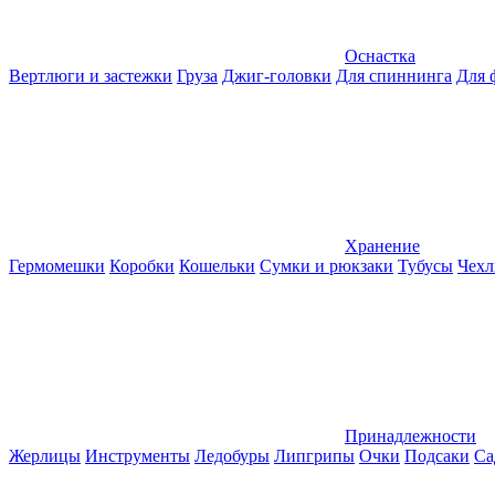
Оснастка
Вертлюги и застежки
Груза
Джиг-головки
Для спиннинга
Для 
Хранение
Гермомешки
Коробки
Кошельки
Сумки и рюкзаки
Тубусы
Чехл
Принадлежности
Жерлицы
Инструменты
Ледобуры
Липгрипы
Очки
Подсаки
Са