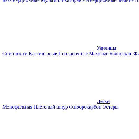
Безынерционные
Мультипликаторные
Инерционные
Зимние
Ш
Удилища
Спиннинги
Кастинговые
Поплавочные
Маховые
Болонские
Фи
Лески
Монофильная
Плетеный шнур
Флюорокарбон
Эстеры