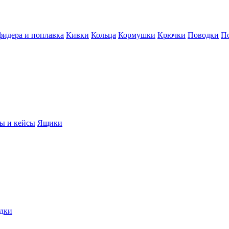
фидера и поплавка
Кивки
Кольца
Кормушки
Крючки
Поводки
П
ы и кейсы
Ящики
дки