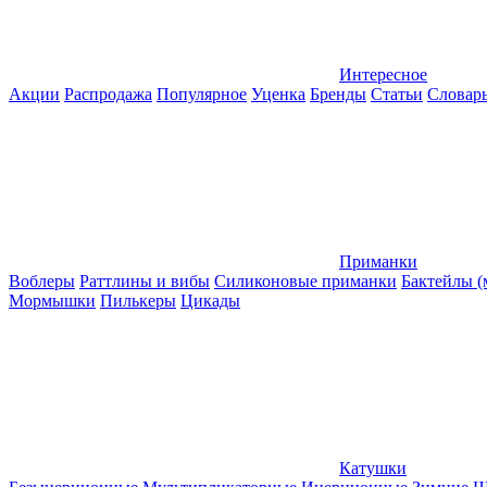
Интересное
Акции
Распродажа
Популярное
Уценка
Бренды
Статьи
Словар
Приманки
Воблеры
Раттлины и вибы
Силиконовые приманки
Бактейлы 
Мормышки
Пилькеры
Цикады
Катушки