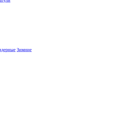
пули
дерные
Зимние