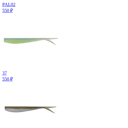
PAL02
550
₽
37
550
₽