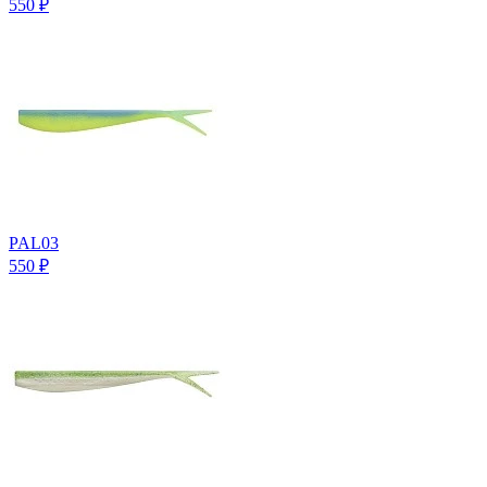
550
₽
PAL03
550
₽