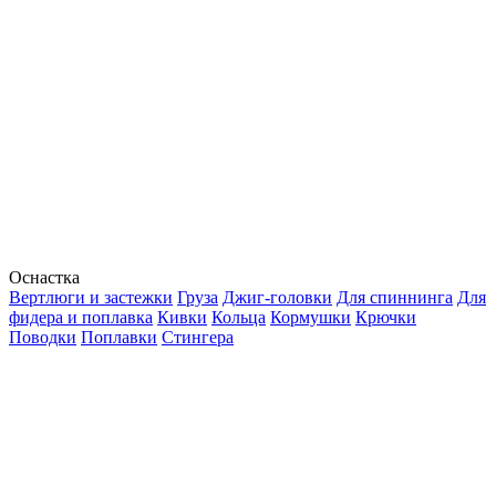
Оснастка
Вертлюги и застежки
Груза
Джиг-головки
Для спиннинга
Для
фидера и поплавка
Кивки
Кольца
Кормушки
Крючки
Поводки
Поплавки
Стингера