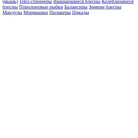
(мышь)
Тейл-спиннеры
Вращающиеся блесны
Колеблющиеся
блесны
Поролоновые рыбки
Балансиры
Зимние блесны
Мандулы
Мормышки
Пилькеры
Цикады