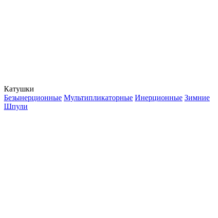
Катушки
Безынерционные
Мультипликаторные
Инерционные
Зимние
Шпули