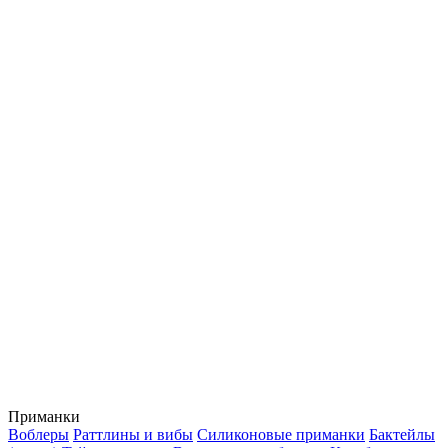
Приманки
Воблеры
Раттлины и вибы
Силиконовые приманки
Бактейлы