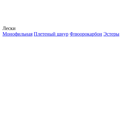
Лески
Монофильная
Плетеный шнур
Флюорокарбон
Эстеры