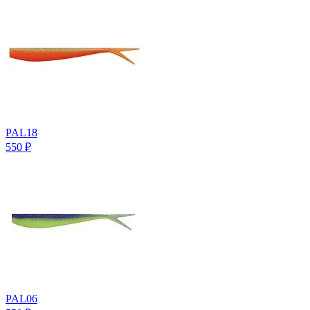
PAL18
550
₽
PAL06