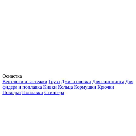
Оснастка
Вертлюги и застежки
Груза
Джиг-головки
Для спиннинга
Для
фидера и поплавка
Кивки
Кольца
Кормушки
Крючки
Поводки
Поплавки
Стингера