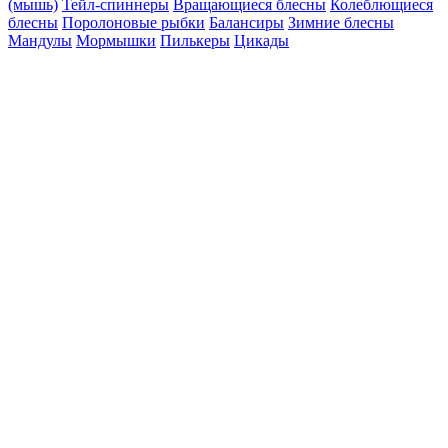
(мышь)
Тейл-спиннеры
Вращающиеся блесны
Колеблющиеся
блесны
Поролоновые рыбки
Балансиры
Зимние блесны
Мандулы
Мормышки
Пилькеры
Цикады