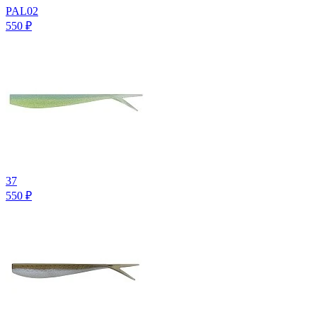
PAL02
550
₽
37
550
₽