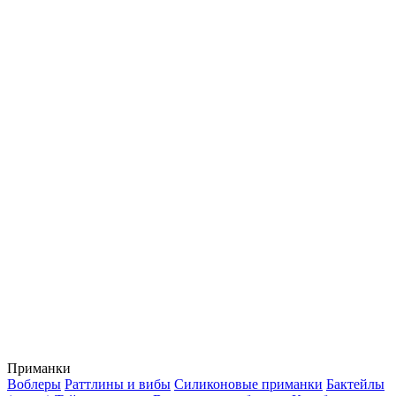
Приманки
Воблеры
Раттлины и вибы
Силиконовые приманки
Бактейлы