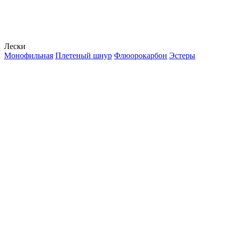
Лески
Монофильная
Плетеный шнур
Флюорокарбон
Эстеры