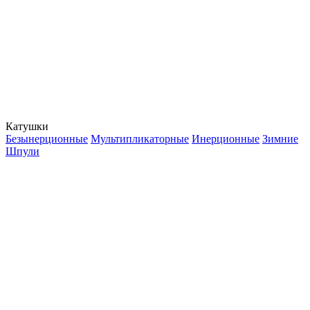
Катушки
Безынерционные
Мультипликаторные
Инерционные
Зимние
Шпули