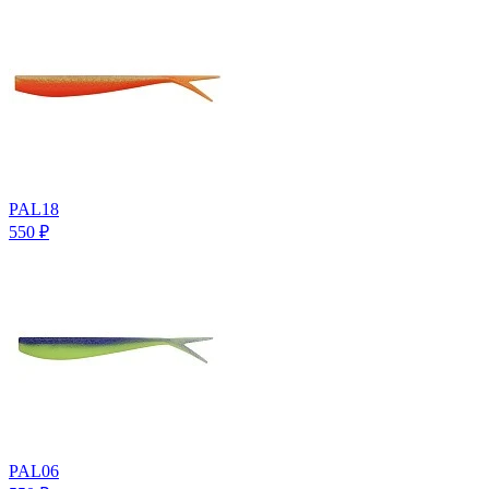
PAL18
550
₽
PAL06