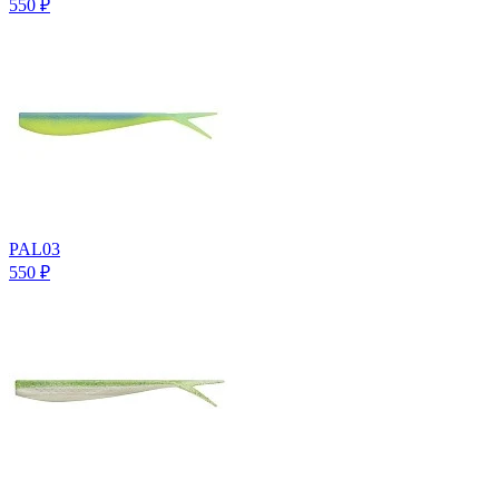
550
₽
PAL03
550
₽