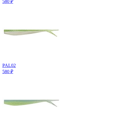
580
₽
PAL02
580
₽