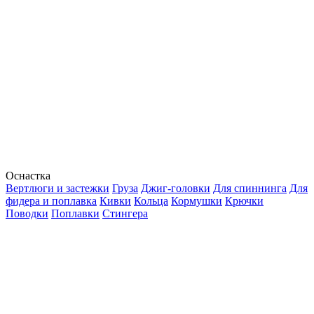
Оснастка
Вертлюги и застежки
Груза
Джиг-головки
Для спиннинга
Для
фидера и поплавка
Кивки
Кольца
Кормушки
Крючки
Поводки
Поплавки
Стингера