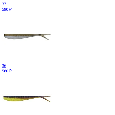
37
580
₽
36
580
₽