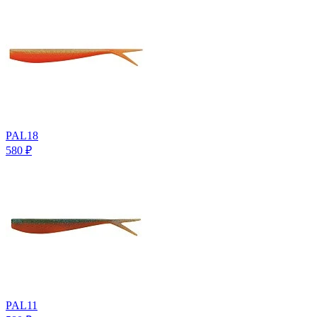
PAL18
580
₽
PAL11