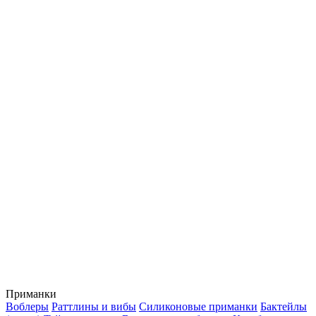
Приманки
Воблеры
Раттлины и вибы
Силиконовые приманки
Бактейлы