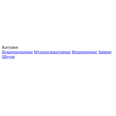
Катушки
Безынерционные
Мультипликаторные
Инерционные
Зимние
Шпули