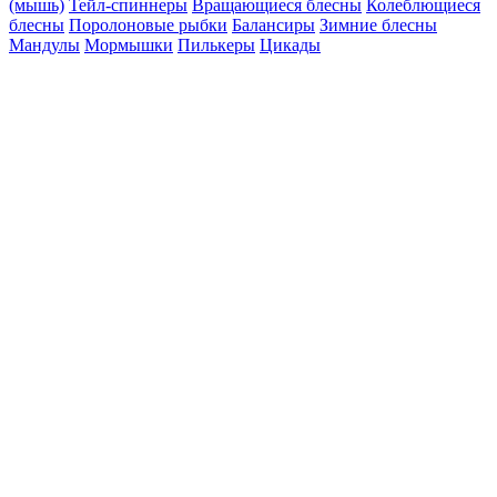
(мышь)
Тейл-спиннеры
Вращающиеся блесны
Колеблющиеся
блесны
Поролоновые рыбки
Балансиры
Зимние блесны
Мандулы
Мормышки
Пилькеры
Цикады