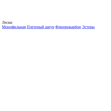
Лески
Монофильная
Плетеный шнур
Флюорокарбон
Эстеры