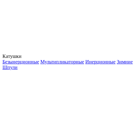
Катушки
Безынерционные
Мультипликаторные
Инерционные
Зимние
Шпули