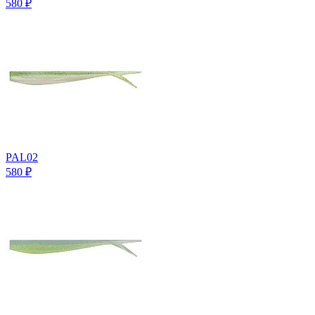
580
₽
PAL02
580
₽