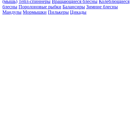
(мышь)
Тейл-спиннеры
Вращающиеся блесны
Колеблющиеся
блесны
Поролоновые рыбки
Балансиры
Зимние блесны
Мандулы
Мормышки
Пилькеры
Цикады