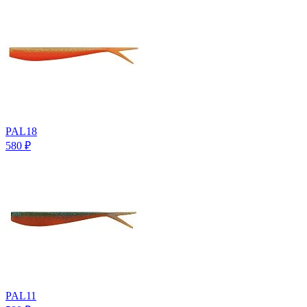
PAL18
580
₽
PAL11