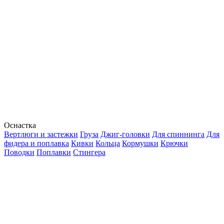
Оснастка
Вертлюги и застежки
Груза
Джиг-головки
Для спиннинга
Для
фидера и поплавка
Кивки
Кольца
Кормушки
Крючки
Поводки
Поплавки
Стингера