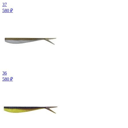
37
580
₽
36
580
₽