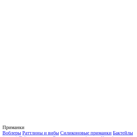
Приманки
Воблеры
Раттлины и вибы
Силиконовые приманки
Бактейлы