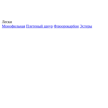
Лески
Монофильная
Плетеный шнур
Флюорокарбон
Эстеры